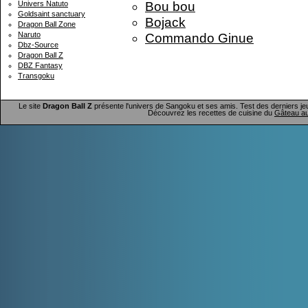
Bou bou
Univers Natuto
Goldsaint sanctuary
Bojack
Dragon Ball Zone
Naruto
Commando Ginue
Dbz-Source
Dragon Ball Z
DBZ Fantasy
Transgoku
Le site
Dragon Ball Z
présente l'univers de Sangoku et ses amis. Test des derniers je
Découvrez les recettes de cuisine du
Gâteau au