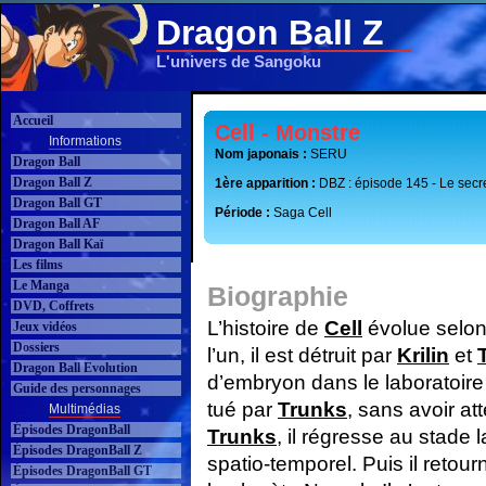
Dragon Ball Z
L'univers de Sangoku
Accueil
Cell - Monstre
Informations
Nom japonais :
SERU
Dragon Ball
Dragon Ball Z
1ère apparition :
DBZ : épisode 145 - Le secr
Dragon Ball GT
Période :
Saga Cell
Dragon Ball AF
Dragon Ball Kaï
Les films
Le Manga
Biographie
DVD, Coffrets
L’histoire de
Cell
évolue selon
Jeux vidéos
Dossiers
l’un, il est détruit par
Krilin
et
Dragon Ball Evolution
d’embryon dans le laboratoire 
Guide des personnages
tué par
Trunks
, sans avoir att
Multimédias
Épisodes DragonBall
Trunks
, il régresse au stade
Épisodes DragonBall Z
spatio-temporel. Puis il retou
Épisodes DragonBall GT