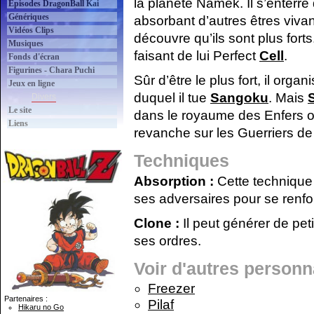
la planète Namek. Il s’enterr
Épisodes DragonBall Kai
Génériques
absorbant d’autres êtres vivan
Vidéos Clips
découvre qu’ils sont plus forts
Musiques
faisant de lui Perfect
Cell
.
Fonds d'écran
Figurines - Chara Puchi
Sûr d’être le plus fort, il organ
Jeux en ligne
duquel il tue
Sangoku
. Mais
Divers
Le site
dans le royaume des Enfers où
Liens
revanche sur les Guerriers de
Techniques
Absorption :
Cette technique 
ses adversaires pour se renfo
Clone :
Il peut générer de pet
ses ordres.
Voir d'autres person
Freezer
Partenaires :
Pilaf
Hikaru no Go