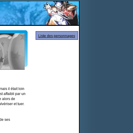
Liste des personnages
is il était loin
t affaibli par un
e alors de
vériser et tuer.
 de ses