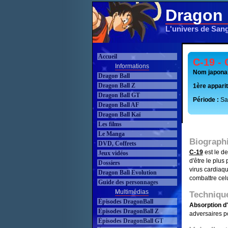
Dragon 
L'univers de San
Accueil
C-19 -
Informations
Nom japonai
Dragon Ball
Dragon Ball Z
1ère apparit
Dragon Ball GT
Période :
Sa
Dragon Ball AF
Dragon Ball Kaï
Les films
Le Manga
Biograph
DVD, Coffrets
C-19
est le de
Jeux vidéos
d'être le plus
Dossiers
virus cardiaqu
Dragon Ball Evolution
combattre celu
Guide des personnages
Multimédias
Techniqu
Épisodes DragonBall
Absorption d
Épisodes DragonBall Z
adversaires p
Épisodes DragonBall GT