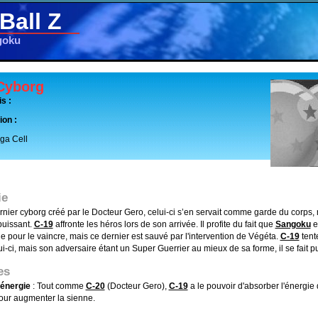
Ball Z
goku
 Cyborg
s :
ion :
ga Cell
ie
rnier cyborg créé par le Docteur Gero, celui-ci s’en servait comme garde du corps, ma
 puissant.
C-19
affronte les héros lors de son arrivée. Il profite du fait que
Sangoku
es
e pour le vaincre, mais ce dernier est sauvé par l'intervention de Végéta.
C-19
tent
i-ci, mais son adversaire étant un Super Guerrier au mieux de sa forme, il se fait pul
es
'énergie
: Tout comme
C-20
(Docteur Gero),
C-19
a le pouvoir d'absorber l'énergie
our augmenter la sienne.