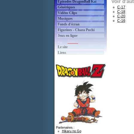
Voir d'au
Épisodes DragonBall Kai
Génériques
C-17
C-18
Vidéos Clips
C-20
Musiques
C-16
Fonds d'écran
Figurines - Chara Puchi
Jeux en ligne
Divers
Le site
Liens
Partenaires :
Hikaru no Go