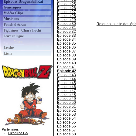
Épisode 24
Épisodes DragonBall Kai
Épisode 25
Génériques
Épisode 26
Épisode 27
Vidéos Clips
Épisode 28
Musiques
Épisode 29
Épisode 30
Retour a la liste des é
Fonds d'écran
Épisode 31
Figurines - Chara Puchi
Épisode 32
Épisode 33
Jeux en ligne
Épisode 34
Divers
Épisode 35
Épisode 36
Le site
Épisode 37
Liens
Épisode 38
Épisode 39
Épisode 40
Épisode 41
Épisode 42
Épisode 43
Épisode 44
Épisode 45
Épisode 46
Épisode 47
Épisode 48
Épisode 49
Épisode 50
Épisode 51
Épisode 52
Épisode 53
Épisode 54
Épisode 55
Épisode 56
Partenaires :
Épisode 57
Hikaru no Go
Épisode 58