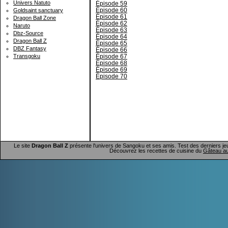
Univers Natuto
Épisode 59
Épisode 60
Goldsaint sanctuary
Épisode 61
Dragon Ball Zone
Épisode 62
Naruto
Épisode 63
Dbz-Source
Épisode 64
Dragon Ball Z
Épisode 65
DBZ Fantasy
Épisode 66
Épisode 67
Transgoku
Épisode 68
Épisode 69
Épisode 70
Le site
Dragon Ball Z
présente l'univers de Sangoku et ses amis. Test des derniers je
Découvrez les recettes de cuisine du
Gâteau au