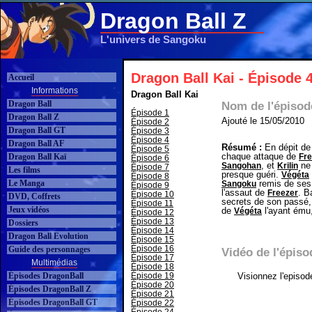
Dragon Ball Z
L'univers de Sangoku
Dragon Ball Kai - Épisode 
Accueil
Informations
Dragon Ball Kai
Dragon Ball
Nom de l'épisod
Épisode 1
Dragon Ball Z
Ajouté le 15/05/2010
Épisode 2
Dragon Ball GT
Épisode 3
Épisode 4
Dragon Ball AF
Résumé :
En dépit de
Épisode 5
chaque attaque de
Dragon Ball Kaï
Fre
Épisode 6
, et
ne 
Sangohan
Krilin
Épisode 7
Les films
presque guéri.
Végéta
Épisode 8
Le Manga
remis de ses 
Sangoku
Épisode 9
l'assaut de
. B
Freezer
Épisode 10
DVD, Coffrets
secrets de son passé, i
Épisode 11
Jeux vidéos
de
l'ayant ému
Végéta
Épisode 12
Épisode 13
Dossiers
Épisode 14
Dragon Ball Evolution
Épisode 15
Épisode 16
Guide des personnages
Vidéo de l'épis
Épisode 17
Multimédias
Épisode 18
Épisodes DragonBall
Épisode 19
Visionnez l'episo
Épisode 20
Épisodes DragonBall Z
Épisode 21
Épisodes DragonBall GT
Épisode 22