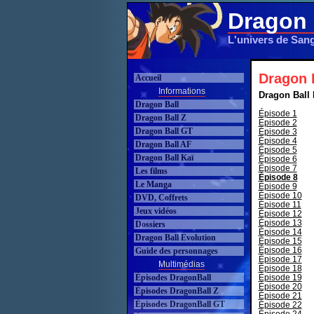
Dragon 
L'univers de San
Dragon B
Accueil
Informations
Dragon Ball 
Dragon Ball
Épisode 1
Dragon Ball Z
Épisode 2
Dragon Ball GT
Épisode 3
Épisode 4
Dragon Ball AF
Épisode 5
Dragon Ball Kaï
Épisode 6
Épisode 7
Les films
Épisode 8
Le Manga
Épisode 9
Épisode 10
DVD, Coffrets
Épisode 11
Jeux vidéos
Épisode 12
Épisode 13
Dossiers
Épisode 14
Dragon Ball Evolution
Épisode 15
Épisode 16
Guide des personnages
Épisode 17
Multimédias
Épisode 18
Épisodes DragonBall
Épisode 19
Épisode 20
Épisodes DragonBall Z
Épisode 21
Épisodes DragonBall GT
Épisode 22