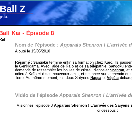
Ball Z
goku
all Kai - Épisode 8
Kai
Nom de l'épisode :
Apparais Shenron ! L'arrivée d
Ajouté le 15/05/2010
Résumé :
termine enfin sa formation chez Kaïo. Ils passen
Sangoku
le Genkidama. Avec l'aide de Kaïo et de sa télépathie,
entr
Sangoku
demande de rassembler les boules de cristal, d'appeler
, et 
Shenron
adieu à Kaïo et à ses nouveaux amis, et se lance sur le chemin du s
Terre. Au même moment, les deux Saïyens
et
débarqu
Nappa
Végéta
Vidéo de l'épisode
Apparais Shenron ! L'arrivée d
Visionnez l'episode 8
Apparais Shenron ! L'arrivée des Saïyens s
ci dessous :