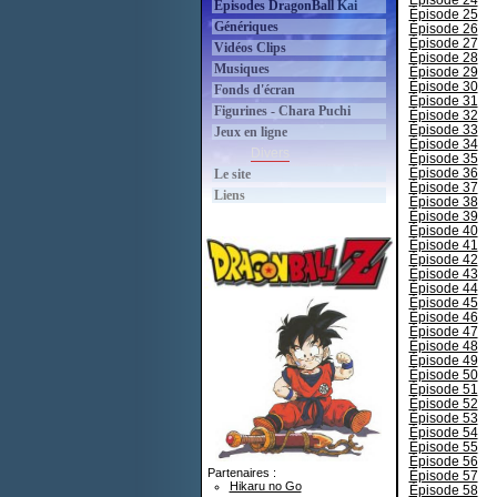
Épisode 24
Épisodes DragonBall Kai
Épisode 25
Génériques
Épisode 26
Épisode 27
Vidéos Clips
Épisode 28
Musiques
Épisode 29
Épisode 30
Fonds d'écran
Épisode 31
Figurines - Chara Puchi
Épisode 32
Épisode 33
Jeux en ligne
Épisode 34
Divers
Épisode 35
Épisode 36
Le site
Épisode 37
Liens
Épisode 38
Épisode 39
Épisode 40
Épisode 41
Épisode 42
Épisode 43
Épisode 44
Épisode 45
Épisode 46
Épisode 47
Épisode 48
Épisode 49
Épisode 50
Épisode 51
Épisode 52
Épisode 53
Épisode 54
Épisode 55
Épisode 56
Partenaires :
Épisode 57
Hikaru no Go
Épisode 58