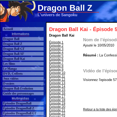
Dragon Ball Z
L'univers de Sangoku
Dragon Ball Kai - Épisode 
Accueil
Informations
Dragon Ball Kai
Dragon Ball
Nom de l'épisod
Épisode 1
Dragon Ball Z
Ajouté le 10/05/2010
Épisode 2
Dragon Ball GT
Épisode 3
Épisode 4
Dragon Ball AF
Résumé :
La Confess
Épisode 5
Dragon Ball Kaï
Épisode 6
Épisode 7
Les films
Épisode 8
Le Manga
Épisode 9
Vidéo de l'épis
Épisode 10
DVD, Coffrets
Épisode 11
Jeux vidéos
Épisode 12
Visionnez l'episode 5
Épisode 13
Dossiers
Épisode 14
Dragon Ball Evolution
Épisode 15
Épisode 16
Guide des personnages
Épisode 17
Multimédias
Épisode 18
Épisodes DragonBall
Épisode 19
Épisode 20
Épisodes DragonBall Z
Retour a la liste des é
Épisode 21
Épisodes DragonBall GT
Épisode 22