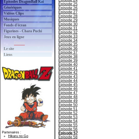
Épisode 24
Épisodes DragonBall Kai
Épisode 25
Génériques
Épisode 26
Épisode 27
Vidéos Clips
Épisode 28
Musiques
Épisode 29
Épisode 30
Fonds d'écran
Épisode 31
Figurines - Chara Puchi
Épisode 32
Épisode 33
Jeux en ligne
Épisode 34
Divers
Épisode 35
Épisode 36
Le site
Épisode 37
Liens
Épisode 38
Épisode 39
Épisode 40
Épisode 41
Épisode 42
Épisode 43
Épisode 44
Épisode 45
Épisode 46
Épisode 47
Épisode 48
Épisode 49
Épisode 50
Épisode 51
Épisode 52
Épisode 53
Épisode 54
Épisode 55
Épisode 56
Partenaires :
Épisode 57
Hikaru no Go
Épisode 58