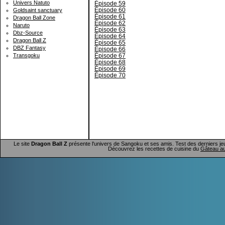
Univers Natuto
Épisode 59
Épisode 60
Goldsaint sanctuary
Épisode 61
Dragon Ball Zone
Épisode 62
Naruto
Épisode 63
Dbz-Source
Épisode 64
Dragon Ball Z
Épisode 65
DBZ Fantasy
Épisode 66
Épisode 67
Transgoku
Épisode 68
Épisode 69
Épisode 70
Le site
Dragon Ball Z
présente l'univers de Sangoku et ses amis. Test des derniers je
Découvrez les recettes de cuisine du
Gâteau au