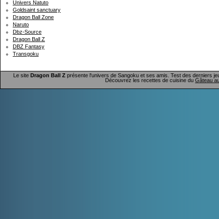
Univers Natuto
Goldsaint sanctuary
Dragon Ball Zone
Naruto
Dbz-Source
Dragon Ball Z
DBZ Fantasy
Transgoku
Le site
Dragon Ball Z
présente l'univers de Sangoku et ses amis. Test des derniers je
Découvrez les recettes de cuisine du
Gâteau au