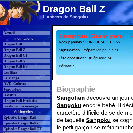
Dragon Ball Z
L'univers de Sangoku
Accueil
Sangohan (Grand père) -
Informations
Nom japonais :
SONGOHAN JIICHAN
Dragon Ball
Dragon Ball Z
Signification :
Préparation pour le riz
Dragon Ball GT
1ère apparition :
DB épisode 74
Dragon Ball AF
Période :
Dragon Ball Kaï
Les films
Le Manga
DVD, Coffrets
Biographie
Jeux vidéos
Dossiers
Sangohan
découvre un jour u
Dragon Ball Evolution
Sangoku
encore bébé. Il déci
Guide des personnages
caractère difficile de se derni
Multimédias
Épisodes DragonBall
de laquelle
Sangoku
se cogne
Épisodes DragonBall Z
le petit garçon se métamorpho
Épisodes DragonBall GT