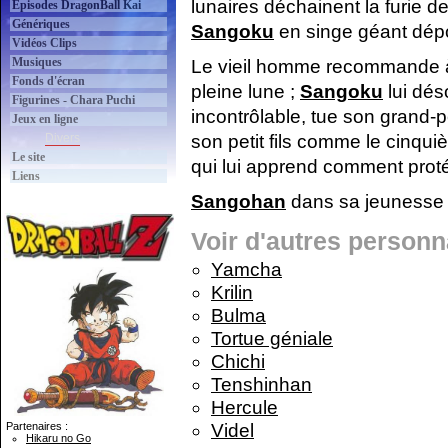
lunaires déchainent la furie d
Épisodes DragonBall Kai
Génériques
Sangoku
en singe géant dépo
Vidéos Clips
Musiques
Le vieil homme recommande à s
Fonds d'écran
pleine lune ;
Sangoku
lui dés
Figurines - Chara Puchi
incontrôlable, tue son grand-
Jeux en ligne
Divers
son petit fils comme le cinqui
Le site
qui lui apprend comment prot
Liens
Sangohan
dans sa jeunesse f
Voir d'autres person
Yamcha
Krilin
Bulma
Tortue géniale
Chichi
Tenshinhan
Hercule
Videl
Partenaires :
Hikaru no Go