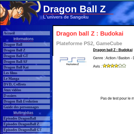
Dragon Ball Z
L'univers de Sangoku
Dragon ball Z : Budokai
Accueil
Informations
Plateforme PS2, GameCube
Dragon Ball
Dragon ball Z : Budokai
Dragon Ball Z
Dragon Ball GT
Genre : Action / Baston - 
Dragon Ball AF
Avis :
Dragon Ball Kaï
Les films
Le Manga
DVD, Coffrets
Jeux vidéos
Dossiers
Pas de test pour le 
Dragon Ball Evolution
Guide des personnages
Multimédias
Épisodes DragonBall
Épisodes DragonBall Z
Épisodes DragonBall GT