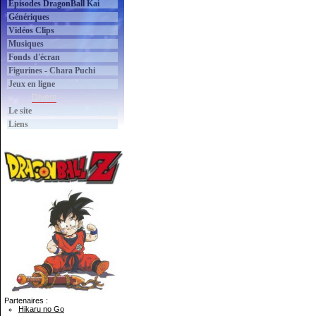
Épisodes DragonBall Kai
Génériques
Vidéos Clips
Musiques
Fonds d'écran
Figurines - Chara Puchi
Jeux en ligne
Divers
Le site
Liens
Partenaires :
Hikaru no Go