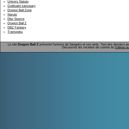
Univers Natuto
Goldsaint sanctuary
Dragon Ball Zone
Naruto
Dbz-Source
Dragon Ball Z
DBZ Fantasy
Transgoku
Le site
Dragon Ball Z
présente l'univers de Sangoku et ses amis. Test des derniers je
Découvrez les recettes de cuisine du
Gâteau au