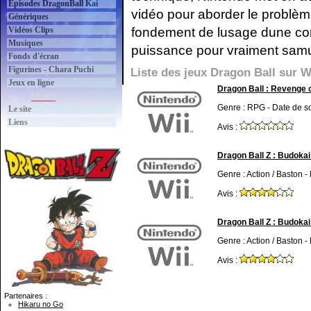
Épisodes DragonBall Kai
vidéo pour aborder le problèm
Génériques
fondement de lusage dune con
Vidéos Clips
Musiques
puissance pour vraiment sam
Fonds d'écran
Figurines - Chara Puchi
Liste des jeux Dragon Ball sur W
Jeux en ligne
Dragon Ball : Revenge o
Divers
Genre : RPG - Date de so
Le site
Liens
Avis :
Dragon Ball Z : Budokai
Genre : Action / Baston -
Avis :
Dragon Ball Z : Budokai
Genre : Action / Baston -
Avis :
Partenaires :
Hikaru no Go