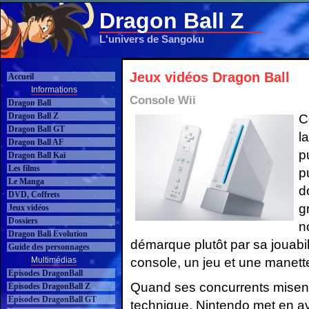
Dragon Ball Z
L'univers de Sangoku
Jeux vidéos Dragon Ball
Accueil
Informations
Console Wii
Dragon Ball
Dragon Ball Z
C
Dragon Ball GT
l
Dragon Ball AF
p
Dragon Ball Kaï
Les films
p
Le Manga
d
DVD, Coffrets
g
Jeux vidéos
Dossiers
n
Dragon Ball Evolution
démarque plutôt par sa jouabilit
Guide des personnages
console, un jeu et une manett
Multimédias
Épisodes DragonBall
Quand ses concurrents misent 
Épisodes DragonBall Z
Épisodes DragonBall GT
technique, Nintendo met en ava