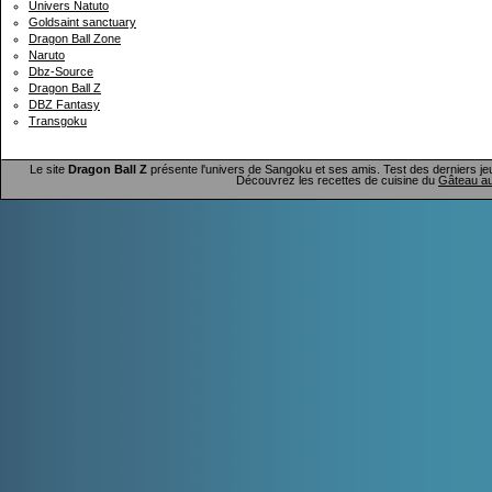
Univers Natuto
Goldsaint sanctuary
Dragon Ball Zone
Naruto
Dbz-Source
Dragon Ball Z
DBZ Fantasy
Transgoku
Le site
Dragon Ball Z
présente l'univers de Sangoku et ses amis. Test des derniers je
Découvrez les recettes de cuisine du
Gâteau au