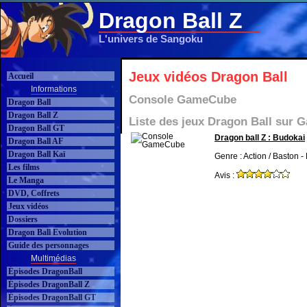
Dragon Ball Z
L'univers de Sangoku
Jeux vidéos Dragon Ball
Accueil
Informations
Console GameCube
Dragon Ball
Dragon Ball Z
Liste des jeux Dragon Ball sur
Dragon Ball GT
Dragon ball Z : Budokai
Dragon Ball AF
Dragon Ball Kaï
Genre : Action / Baston -
Les films
Avis :
Le Manga
DVD, Coffrets
Jeux vidéos
Dossiers
Dragon Ball Evolution
Guide des personnages
Multimédias
Épisodes DragonBall
Épisodes DragonBall Z
Épisodes DragonBall GT