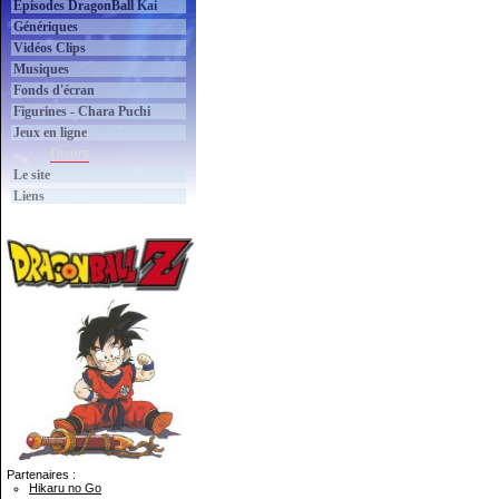
Épisodes DragonBall Kai
Génériques
Vidéos Clips
Musiques
Fonds d'écran
Figurines - Chara Puchi
Jeux en ligne
Divers
Le site
Liens
Partenaires :
Hikaru no Go