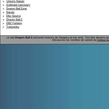
Univers Natuto
Goldsaint sanctuary
Dragon Ball Zone
Naruto
Dbz-Source
Dragon Ball Z
DBZ Fantasy
Transgoku
Le site
Dragon Ball Z
présente l'univers de Sangoku et ses amis. Test des derniers je
Découvrez les recettes de cuisine du
Gâteau au