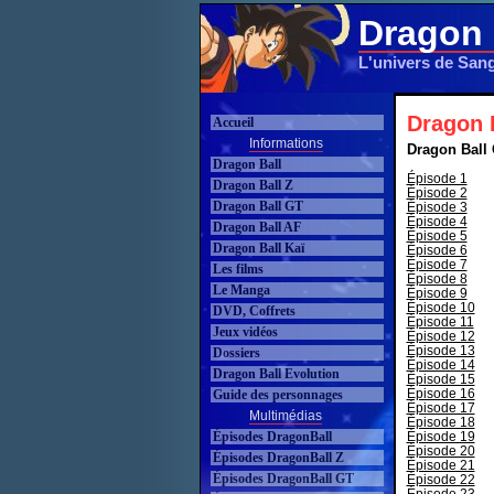
Dragon 
L'univers de San
Dragon 
Accueil
Informations
Dragon Ball
Dragon Ball
Épisode 1
Dragon Ball Z
Épisode 2
Dragon Ball GT
Épisode 3
Épisode 4
Dragon Ball AF
Épisode 5
Dragon Ball Kaï
Épisode 6
Épisode 7
Les films
Épisode 8
Le Manga
Épisode 9
Épisode 10
DVD, Coffrets
Épisode 11
Jeux vidéos
Épisode 12
Épisode 13
Dossiers
Épisode 14
Dragon Ball Evolution
Épisode 15
Épisode 16
Guide des personnages
Épisode 17
Multimédias
Épisode 18
Épisodes DragonBall
Épisode 19
Épisode 20
Épisodes DragonBall Z
Épisode 21
Épisodes DragonBall GT
Épisode 22