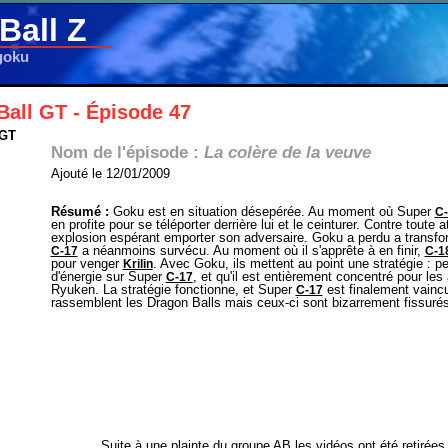
Ball Z
goku
Ball GT - Épisode 47
 GT
Nom de l'épisode :
La colère de la veuve
Ajouté le 12/01/2009
Résumé :
Goku est en situation désepérée. Au moment où Super
C-
en profite pour se téléporter derrière lui et le ceinturer. Contre toute
explosion espérant emporter son adversaire. Goku a perdu a transf
a néanmoins survécu. Au moment où il s'apprête à en finir,
C-17
C-1
pour venger
. Avec Goku, ils mettent au point une stratégie : 
Krilin
d'énergie sur Super
, et qu'il est entièrement concentré pour le
C-17
Ryuken. La stratégie fonctionne, et Super
est finalement vaincu
C-17
rassemblent les Dragon Balls mais ceux-ci sont bizarrement fissurés
Suite à une plainte du groupe AB les vidéos ont été retirées