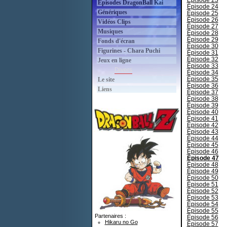
Épisode 23
Épisodes DragonBall Kai
Épisode 24
Génériques
Épisode 25
Épisode 26
Vidéos Clips
Épisode 27
Musiques
Épisode 28
Épisode 29
Fonds d'écran
Épisode 30
Figurines - Chara Puchi
Épisode 31
Épisode 32
Jeux en ligne
Épisode 33
Divers
Épisode 34
Épisode 35
Le site
Épisode 36
Liens
Épisode 37
Épisode 38
Épisode 39
Épisode 40
Épisode 41
Épisode 42
Épisode 43
Épisode 44
Épisode 45
Épisode 46
Épisode 47
Épisode 48
Épisode 49
Épisode 50
Épisode 51
Épisode 52
Épisode 53
Épisode 54
Épisode 55
Partenaires :
Épisode 56
Hikaru no Go
Épisode 57