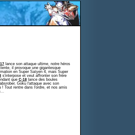
lance son attaque ultime, notre héros
17
 attente, il provoque une gigantesque
ormation en Super Saïyen 4, mais Super
s'interpose et veut affronter son frère
8
pendant que
lance des boules
C-18
s absrober, Goku l'attaque avec son
 ! Tout rentre dans l'ordre, et nos amis
...
.