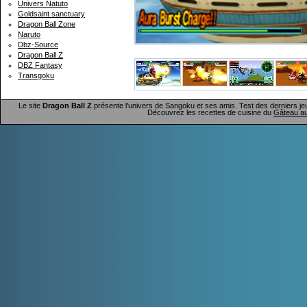
Univers Natuto
Goldsaint sanctuary
Dragon Ball Zone
Naruto
Dbz-Source
Dragon Ball Z
DBZ Fantasy
Transgoku
Le site
Dragon Ball Z
présente l'univers de Sangoku et ses amis. Test des derniers je
Découvrez les recettes de cuisine du
Gâteau au