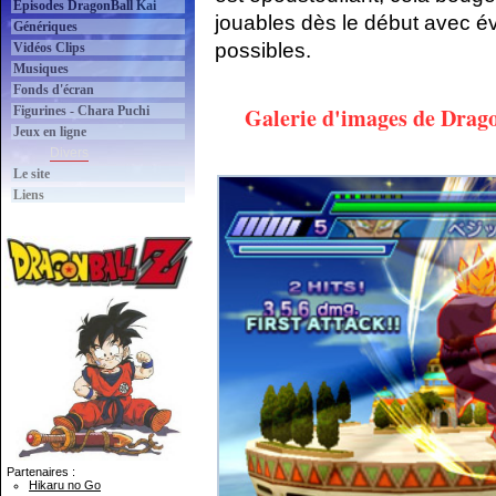
Épisodes DragonBall Kai
jouables dès le début avec é
Génériques
possibles.
Vidéos Clips
Musiques
Fonds d'écran
Galerie d'images de Drago
Figurines - Chara Puchi
Jeux en ligne
Divers
Le site
Liens
Partenaires :
Hikaru no Go