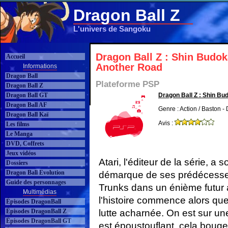
Dragon Ball Z
L'univers de Sangoku
Dragon Ball Z : Shin Budok
Accueil
Another Road
Informations
Dragon Ball
Plateforme PSP
Dragon Ball Z
Dragon Ball GT
Dragon Ball Z : Shin Bu
Dragon Ball AF
Genre : Action / Baston -
Dragon Ball Kaï
Avis :
Les films
Le Manga
DVD, Coffrets
Jeux vidéos
Atari, l'éditeur de la série, a s
Dossiers
Dragon Ball Evolution
démarque de ses prédécesseurs
Guide des personnages
Trunks dans un énième futur a
Multimédias
l'histoire commence alors que
Épisodes DragonBall
Épisodes DragonBall Z
lutte acharnée. On est sur une
Épisodes DragonBall GT
est époustouflant, cela boug