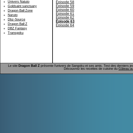
Univers Natuto
Épisode 58
Épisode 59
Goldsaint sanctuary
Épisode 60
Dragon Ball Zone
Épisode 61
Naruto
Épisode 62
Dbz-Source
Épisode 63
Dragon Ball Z
Épisode 64
DBZ Fantasy
Transgoku
Le site
Dragon Ball Z
présente l'univers de Sangoku et ses amis. Test des derniers je
Découvrez les recettes de cuisine du
Gâteau au