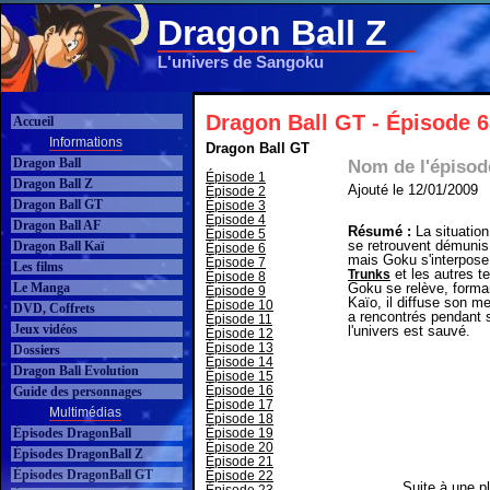
Dragon Ball Z
L'univers de Sangoku
Dragon Ball GT - Épisode 6
Accueil
Informations
Dragon Ball GT
Dragon Ball
Nom de l'épisod
Épisode 1
Dragon Ball Z
Ajouté le 12/01/2009
Épisode 2
Dragon Ball GT
Épisode 3
Épisode 4
Dragon Ball AF
Résumé :
La situatio
Épisode 5
se retrouvent démunis
Dragon Ball Kaï
Épisode 6
mais Goku s'interpose 
Épisode 7
Les films
et les autres t
Trunks
Épisode 8
Le Manga
Goku se relève, forma
Épisode 9
Kaïo, il diffuse son m
Épisode 10
DVD, Coffrets
a rencontrés pendant 
Épisode 11
Jeux vidéos
l'univers est sauvé.
Épisode 12
Épisode 13
Dossiers
Épisode 14
Dragon Ball Evolution
Épisode 15
Épisode 16
Guide des personnages
Épisode 17
Multimédias
Épisode 18
Épisodes DragonBall
Épisode 19
Épisode 20
Épisodes DragonBall Z
Épisode 21
Épisodes DragonBall GT
Épisode 22
Suite à une pl