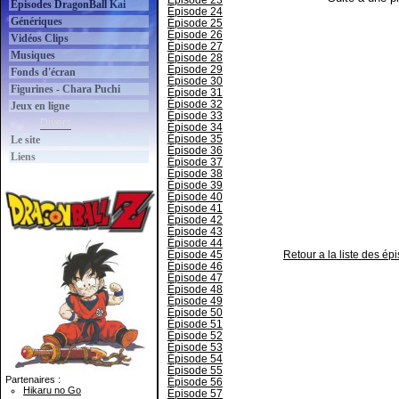
Épisode 23
Épisodes DragonBall Kai
Épisode 24
Génériques
Épisode 25
Épisode 26
Vidéos Clips
Épisode 27
Musiques
Épisode 28
Épisode 29
Fonds d'écran
Épisode 30
Figurines - Chara Puchi
Épisode 31
Épisode 32
Jeux en ligne
Épisode 33
Divers
Épisode 34
Épisode 35
Le site
Épisode 36
Liens
Épisode 37
Épisode 38
Épisode 39
Épisode 40
Épisode 41
Épisode 42
Épisode 43
Épisode 44
Épisode 45
Retour a la liste des é
Épisode 46
Épisode 47
Épisode 48
Épisode 49
Épisode 50
Épisode 51
Épisode 52
Épisode 53
Épisode 54
Épisode 55
Partenaires :
Épisode 56
Hikaru no Go
Épisode 57