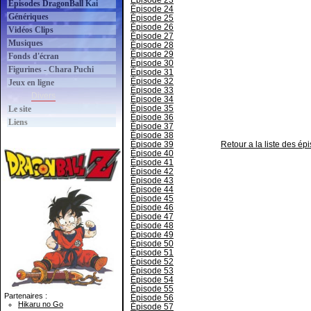
Épisode 23
Épisodes DragonBall Kai
Épisode 24
Génériques
Épisode 25
Épisode 26
Vidéos Clips
Épisode 27
Musiques
Épisode 28
Épisode 29
Fonds d'écran
Épisode 30
Figurines - Chara Puchi
Épisode 31
Épisode 32
Jeux en ligne
Épisode 33
Divers
Épisode 34
Épisode 35
Le site
Épisode 36
Liens
Épisode 37
Épisode 38
Épisode 39
Retour a la liste des é
Épisode 40
Épisode 41
Épisode 42
Épisode 43
Épisode 44
Épisode 45
Épisode 46
Épisode 47
Épisode 48
Épisode 49
Épisode 50
Épisode 51
Épisode 52
Épisode 53
Épisode 54
Épisode 55
Partenaires :
Épisode 56
Hikaru no Go
Épisode 57