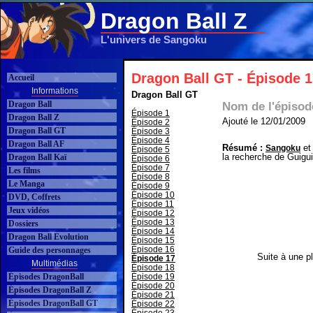
Dragon Ball Z
L'univers de Sangoku
Dragon Ball GT - Épisode 1
Accueil
Informations
Dragon Ball GT
Dragon Ball
Nom de l'épisod
Épisode 1
Dragon Ball Z
Ajouté le 12/01/2009
Épisode 2
Dragon Ball GT
Épisode 3
Épisode 4
Dragon Ball AF
Résumé :
e
Sangoku
Épisode 5
la recherche de Guigui
Dragon Ball Kaï
Épisode 6
Épisode 7
Les films
Épisode 8
Le Manga
Épisode 9
Épisode 10
DVD, Coffrets
Épisode 11
Jeux vidéos
Épisode 12
Épisode 13
Dossiers
Épisode 14
Dragon Ball Evolution
Épisode 15
Épisode 16
Guide des personnages
Suite à une pl
Épisode 17
Multimédias
Épisode 18
Épisodes DragonBall
Épisode 19
Épisode 20
Épisodes DragonBall Z
Épisode 21
Épisodes DragonBall GT
Épisode 22