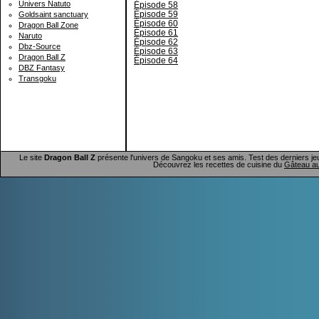
Univers Natuto
Épisode 58
Épisode 59
Goldsaint sanctuary
Épisode 60
Dragon Ball Zone
Épisode 61
Naruto
Épisode 62
Dbz-Source
Épisode 63
Dragon Ball Z
Épisode 64
DBZ Fantasy
Transgoku
Le site
Dragon Ball Z
présente l'univers de Sangoku et ses amis. Test des derniers je
Découvrez les recettes de cuisine du
Gâteau au