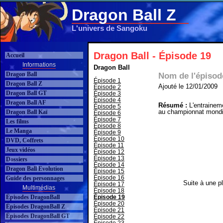
Dragon Ball Z
L'univers de Sangoku
Dragon Ball - Épisode 19
Accueil
Informations
Dragon Ball
Dragon Ball
Nom de l'épisod
Épisode 1
Dragon Ball Z
Ajouté le 12/01/2009
Épisode 2
Dragon Ball GT
Épisode 3
Épisode 4
Dragon Ball AF
Résumé :
L'entrainem
Épisode 5
au championnat mondia
Dragon Ball Kaï
Épisode 6
Épisode 7
Les films
Épisode 8
Le Manga
Épisode 9
Épisode 10
DVD, Coffrets
Épisode 11
Jeux vidéos
Épisode 12
Épisode 13
Dossiers
Épisode 14
Dragon Ball Evolution
Épisode 15
Épisode 16
Guide des personnages
Suite à une pl
Épisode 17
Multimédias
Épisode 18
Épisodes DragonBall
Épisode 19
Épisode 20
Épisodes DragonBall Z
Épisode 21
Épisodes DragonBall GT
Épisode 22