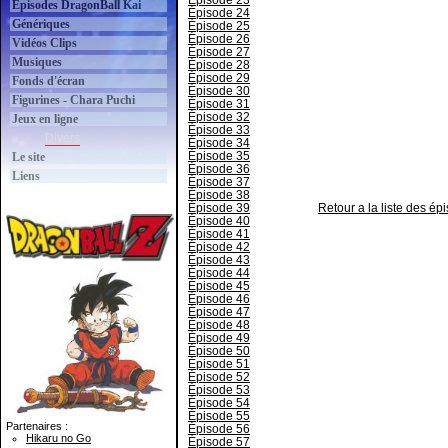
Épisode 23
Épisodes DragonBall Kai
Épisode 24
Génériques
Épisode 25
Épisode 26
Vidéos Clips
Épisode 27
Musiques
Épisode 28
Épisode 29
Fonds d'écran
Épisode 30
Figurines - Chara Puchi
Épisode 31
Épisode 32
Jeux en ligne
Épisode 33
Divers
Épisode 34
Épisode 35
Le site
Épisode 36
Liens
Épisode 37
Épisode 38
Épisode 39
Retour a la liste des é
Épisode 40
Épisode 41
Épisode 42
Épisode 43
Épisode 44
Épisode 45
Épisode 46
Épisode 47
Épisode 48
Épisode 49
Épisode 50
Épisode 51
Épisode 52
Épisode 53
Épisode 54
Épisode 55
Partenaires :
Épisode 56
Hikaru no Go
Épisode 57