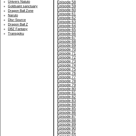
Univers Natuto
Épisode 58
Épisode 59
Goldsaint sanctuary
Épisode 60
Dragon Ball Zone
Épisode 61
Naruto
Épisode 62
Dbz-Source
Épisode 63
Dragon Ball Z
Épisode 64
DBZ Fantasy
Épisode 65
Épisode 66
Transgoku
Épisode 67
Épisode 68
Épisode 69
Épisode 70
Épisode 71
Épisode 72
Épisode 73
Épisode 74
Épisode 75
Épisode 76
Épisode 77
Épisode 78
Épisode 79
Épisode 80
Épisode 81
Épisode 82
Épisode 83
Épisode 84
Épisode 85
Épisode 86
Épisode 87
Épisode 88
Épisode 89
Épisode 90
Épisode 91