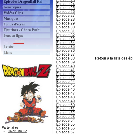
Épisode 23
Épisodes DragonBall Kai
Épisode 24
Génériques
Épisode 25
Épisode 26
Vidéos Clips
Épisode 27
Musiques
Épisode 28
Épisode 29
Fonds d'écran
Épisode 30
Figurines - Chara Puchi
Épisode 31
Épisode 32
Jeux en ligne
Épisode 33
Divers
Épisode 34
Épisode 35
Le site
Épisode 36
Liens
Épisode 37
Épisode 38
Retour a la liste des é
Épisode 39
Épisode 40
Épisode 41
Épisode 42
Épisode 43
Épisode 44
Épisode 45
Épisode 46
Épisode 47
Épisode 48
Épisode 49
Épisode 50
Épisode 51
Épisode 52
Épisode 53
Épisode 54
Épisode 55
Partenaires :
Épisode 56
Hikaru no Go
Épisode 57