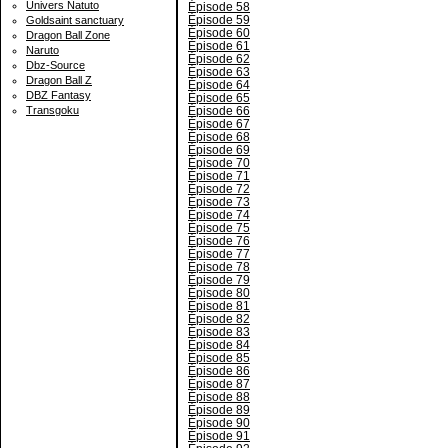
Univers Natuto
Épisode 58
Épisode 59
Goldsaint sanctuary
Épisode 60
Dragon Ball Zone
Épisode 61
Naruto
Épisode 62
Dbz-Source
Épisode 63
Dragon Ball Z
Épisode 64
DBZ Fantasy
Épisode 65
Épisode 66
Transgoku
Épisode 67
Épisode 68
Épisode 69
Épisode 70
Épisode 71
Épisode 72
Épisode 73
Épisode 74
Épisode 75
Épisode 76
Épisode 77
Épisode 78
Épisode 79
Épisode 80
Épisode 81
Épisode 82
Épisode 83
Épisode 84
Épisode 85
Épisode 86
Épisode 87
Épisode 88
Épisode 89
Épisode 90
Épisode 91