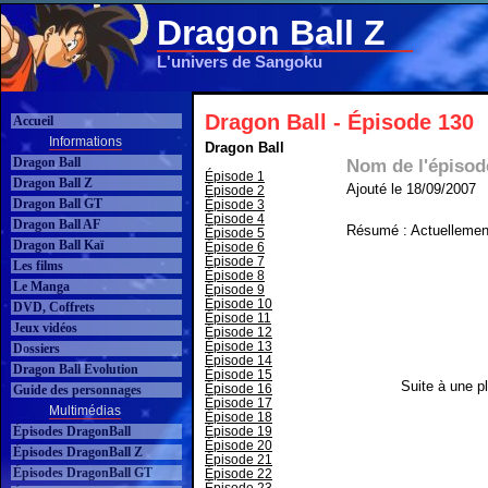
Dragon Ball Z
L'univers de Sangoku
Dragon Ball - Épisode 130
Accueil
Informations
Dragon Ball
Dragon Ball
Nom de l'épisod
Épisode 1
Dragon Ball Z
Ajouté le 18/09/2007
Épisode 2
Dragon Ball GT
Épisode 3
Épisode 4
Dragon Ball AF
Résumé : Actuellement
Épisode 5
Dragon Ball Kaï
Épisode 6
Épisode 7
Les films
Épisode 8
Le Manga
Épisode 9
Épisode 10
DVD, Coffrets
Épisode 11
Jeux vidéos
Épisode 12
Épisode 13
Dossiers
Épisode 14
Dragon Ball Evolution
Épisode 15
Suite à une pl
Épisode 16
Guide des personnages
Épisode 17
Multimédias
Épisode 18
Épisodes DragonBall
Épisode 19
Épisode 20
Épisodes DragonBall Z
Épisode 21
Épisodes DragonBall GT
Épisode 22