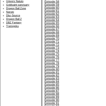
Univers Natuto
Épisode 58
Épisode 59
Goldsaint sanctuary
Épisode 60
Dragon Ball Zone
Épisode 61
Naruto
Épisode 62
Dbz-Source
Épisode 63
Dragon Ball Z
Épisode 64
DBZ Fantasy
Épisode 65
Épisode 66
Transgoku
Épisode 67
Épisode 68
Épisode 69
Épisode 70
Épisode 71
Épisode 72
Épisode 73
Épisode 74
Épisode 75
Épisode 76
Épisode 77
Épisode 78
Épisode 79
Épisode 80
Épisode 81
Épisode 82
Épisode 83
Épisode 84
Épisode 85
Épisode 86
Épisode 87
Épisode 88
Épisode 89
Épisode 90
Épisode 91