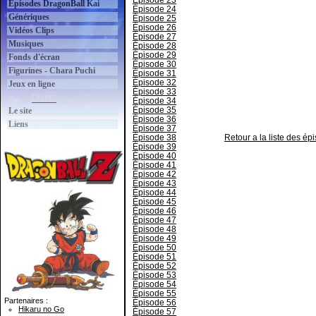
Épisode 23
Épisodes DragonBall Kai
Épisode 24
Génériques
Épisode 25
Épisode 26
Vidéos Clips
Épisode 27
Musiques
Épisode 28
Épisode 29
Fonds d'écran
Épisode 30
Figurines - Chara Puchi
Épisode 31
Épisode 32
Jeux en ligne
Épisode 33
Divers
Épisode 34
Épisode 35
Le site
Épisode 36
Liens
Épisode 37
Épisode 38
Retour a la liste des é
Épisode 39
Épisode 40
Épisode 41
Épisode 42
Épisode 43
Épisode 44
Épisode 45
Épisode 46
Épisode 47
Épisode 48
Épisode 49
Épisode 50
Épisode 51
Épisode 52
Épisode 53
Épisode 54
Épisode 55
Partenaires :
Épisode 56
Hikaru no Go
Épisode 57