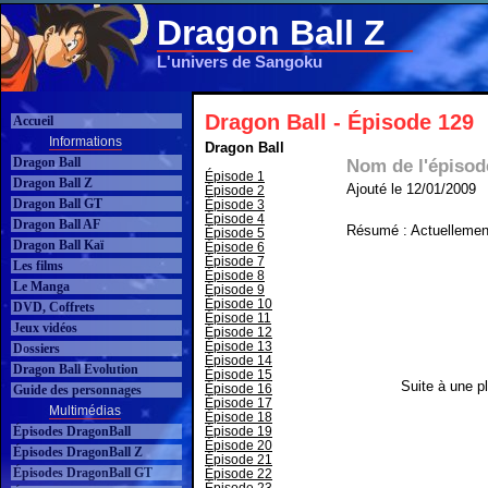
Dragon Ball Z
L'univers de Sangoku
Dragon Ball - Épisode 129
Accueil
Informations
Dragon Ball
Dragon Ball
Nom de l'épisod
Épisode 1
Dragon Ball Z
Ajouté le 12/01/2009
Épisode 2
Dragon Ball GT
Épisode 3
Épisode 4
Dragon Ball AF
Résumé : Actuellement
Épisode 5
Dragon Ball Kaï
Épisode 6
Épisode 7
Les films
Épisode 8
Le Manga
Épisode 9
Épisode 10
DVD, Coffrets
Épisode 11
Jeux vidéos
Épisode 12
Épisode 13
Dossiers
Épisode 14
Dragon Ball Evolution
Épisode 15
Suite à une pl
Épisode 16
Guide des personnages
Épisode 17
Multimédias
Épisode 18
Épisodes DragonBall
Épisode 19
Épisode 20
Épisodes DragonBall Z
Épisode 21
Épisodes DragonBall GT
Épisode 22