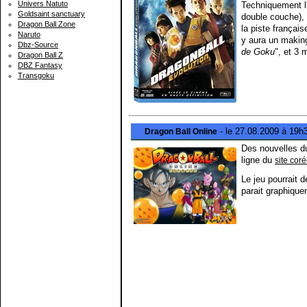
Univers Natuto
Techniquement l
Goldsaint sanctuary
double couche),
Dragon Ball Zone
la piste français
Naruto
y aura un making
Dbz-Source
de Goku
", et 3 
Dragon Ball Z
DBZ Fantasy
Transgoku
- le 27.08.2009 à 19h
Dragon Ball Online
Des nouvelles du
ligne du
site cor
Le jeu pourrait d
parait graphiquem