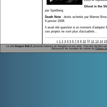
Ghost in the Sh
par Spielberg.
Death Note
: droits achetés par Warner Bros,
9 janvier 2008.
Il avait été question à un moment d’adapter
ces projets ne sont plus d'actualités...
11
<
1
2
3
4
5
6
7
8
9
10
12
13
14
1
Le site
Dragon Ball Z
présente l'univers de Sangoku et ses amis. Test des derniers je
Découvrez les recettes de cuisine du
Gâteau au