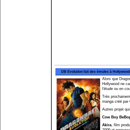
DB Evolution fait des émules à Hollywood
Alors que Dragon
Hollywood ne cac
l'étude ou en co
Très prochainem
manga créé par O
Autres projet qui
Cow Boy BeBo
Akira
, film prod
2009 et repoussé