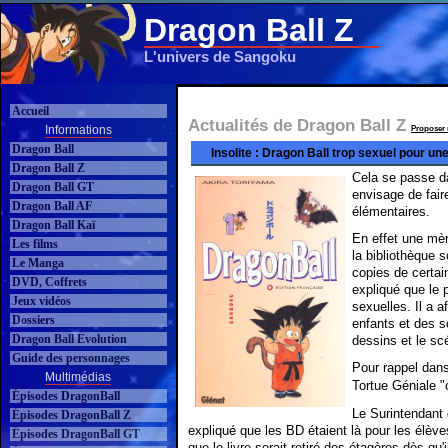
Dragon Ball Z
L'univers de Sangoku
Accueil
Actualités de Dragon Ball Z
Informations
Proposer 
Dragon Ball
Insolite : Dragon Ball trop sexuel pour une
Dragon Ball Z
Cela se passe d
Dragon Ball GT
envisage de fair
Dragon Ball AF
élémentaires.
Dragon Ball Kaï
En effet une mèr
Les films
la bibliothèque s
Le Manga
copies de certai
DVD, Coffrets
expliqué que le 
Jeux vidéos
sexuelles. Il a 
Dossiers
enfants et des s
Dragon Ball Evolution
dessins et le sc
Guide des personnages
Pour rappel dan
Multimédias
Tortue Géniale 
Épisodes DragonBall
Le Surintendant 
Épisodes DragonBall Z
expliqué que les BD étaient là pour les élèves
Épisodes DragonBall GT
que le livre serait retiré des étagères dès qu