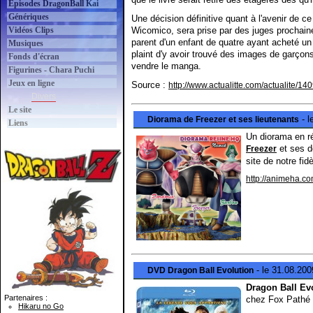
Épisodes DragonBall Kai
Génériques
Une décision définitive quant à l'avenir de 
Vidéos Clips
Wicomico, sera prise par des juges prochaine
parent d'un enfant de quatre ayant acheté u
Musiques
plaint d'y avoir trouvé des images de garçons 
Fonds d'écran
vendre le manga.
Figurines - Chara Puchi
Jeux en ligne
Source :
http://www.actualitte.com/actualite/1
Divers
Le site
- l
Diorama de Freezer et ses lieutenants
Liens
Un diorama en ré
et ses de
Freezer
site de notre fi
http://animeha.co
- le 31.08.20
DVD Dragon Ball Evolution
Dragon Ball Ev
Partenaires :
chez Fox Pathé
Hikaru no Go