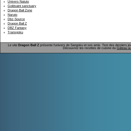
Univers Natuto
Goldsaint sanctuary
Dragon Ball Zone
Naruto
Dbz-Source
Dragon Ball Z
DBZ Fantasy
Transgoku
Le site
Dragon Ball Z
présente l'univers de Sangoku et ses amis. Test des derniers je
Découvrez les recettes de cuisine du
Gâteau au