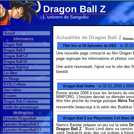
Dragon Ball Z
L'univers de Sangoku
Accueil
Actualités de Dragon Ball Z
Informations
Proposer 
Dragon Ball
- le 25.0
Film live et 50 épisodes de DBZ
Dragon Ball Z
Une nouvelle page consacré au film Dragon Bal
Dragon Ball GT
page regroupe les informations et photos co
Dragon Ball AF
Une autre nouveauté, l'ajout sur le site des
Dragon Ball Kaï
bientôt
Les films
Le Manga
DVD, Coffrets
- le 02.01.2008 à 00h
Dragon Ball Online
Jeux vidéos
Bonne année 2008 à tous les lecteurs du site
Dossiers
MMPORG. L’histoire devrait se dérouler envir
être très proche du manga puisque
Akira To
Dragon Ball Evolution
ressemble beaucoup à la série des Budokai
Guide des personnages
Multimédias
Dragon Ball Z sur Playstation 3 et Xbox 3
Épisodes DragonBall
Épisodes DragonBall Z
Namco Bandaï prépare un jeu sur la série
Dr
Dragon Ball Z
: Burst Limit dans sa version 
Épisodes DragonBall GT
série Tenkaichi avec des cut scènes à foison