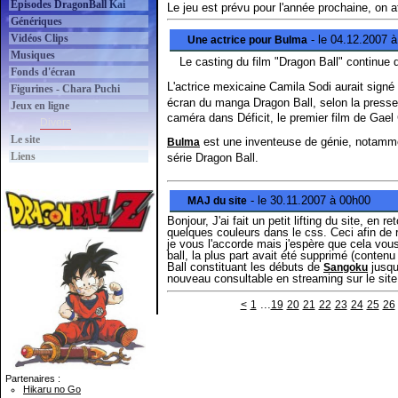
Épisodes DragonBall Kai
Le jeu est prévu pour l'année prochaine, on 
Génériques
Vidéos Clips
- le 04.12.2007 
Une actrice pour Bulma
Musiques
Le casting du film "Dragon Ball" continue d
Fonds d'écran
L'actrice mexicaine Camila Sodi aurait signé
Figurines - Chara Puchi
écran du manga Dragon Ball, selon la presse
Jeux en ligne
caméra dans Déficit, le premier film de Gael
Divers
Le site
est une inventeuse de génie, notamment
Bulma
Liens
série Dragon Ball.
- le 30.11.2007 à 00h00
MAJ du site
Bonjour, J'ai fait un petit lifting du site, e
quelques couleurs dans le css. Ceci afin de re
je vous l'accorde mais j'espère que cela vous
ball, la plus part avait été supprimé (contenu 
Ball constituant les débuts de
jusqu
Sangoku
nouveau consultable en streaming sur le site
...
<
1
19
20
21
22
23
24
25
26
Partenaires :
Hikaru no Go