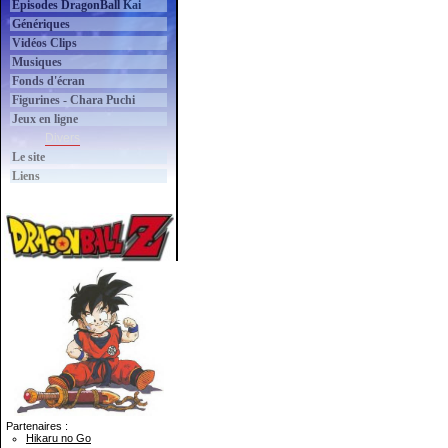
Épisodes DragonBall Kai
Génériques
Vidéos Clips
Musiques
Fonds d'écran
Figurines - Chara Puchi
Jeux en ligne
Divers
Le site
Liens
Partenaires :
Hikaru no Go