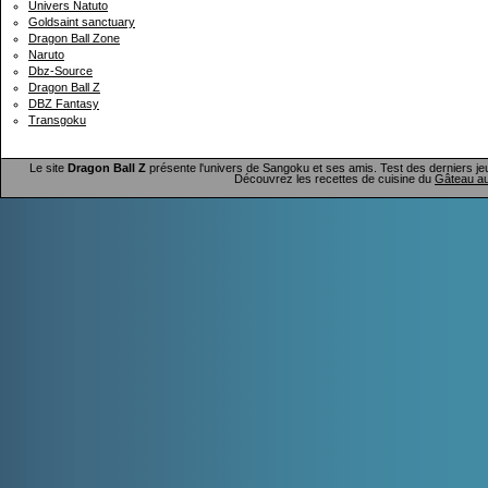
Univers Natuto
Goldsaint sanctuary
Dragon Ball Zone
Naruto
Dbz-Source
Dragon Ball Z
DBZ Fantasy
Transgoku
Le site
Dragon Ball Z
présente l'univers de Sangoku et ses amis. Test des derniers je
Découvrez les recettes de cuisine du
Gâteau au