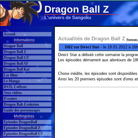
Dragon Ball Z
L'univers de Sangoku
Accueil
Actualités de Dragon Ball Z
Informations
Proposer 
Dragon Ball
- le 18.01.2012 à 16
DBZ sur Direct Star
Dragon Ball Z
Direct Star a débuté cette semaine la prog
Dragon Ball GT
Les épisodes démarrent aux alentours de 18h
Dragon Ball AF
Dragon Ball Kaï
Chose inédite, les épisodes sont disponibles
Les films
Ainsi les 20 premiers épisodes sont d'ores et
Le Manga
DVD, Coffrets
Jeux vidéos
Dossiers
Dragon Ball Evolution
Guide des personnages
Multimédias
Épisodes DragonBall
Épisodes DragonBall Z
Épisodes DragonBall GT