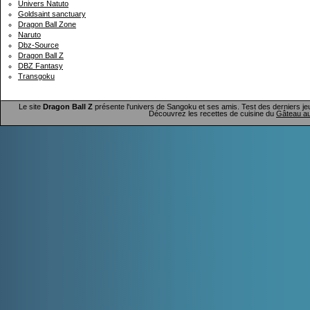
Univers Natuto
Goldsaint sanctuary
Dragon Ball Zone
Naruto
Dbz-Source
Dragon Ball Z
DBZ Fantasy
Transgoku
Le site
Dragon Ball Z
présente l'univers de Sangoku et ses amis. Test des derniers je
Découvrez les recettes de cuisine du
Gâteau au