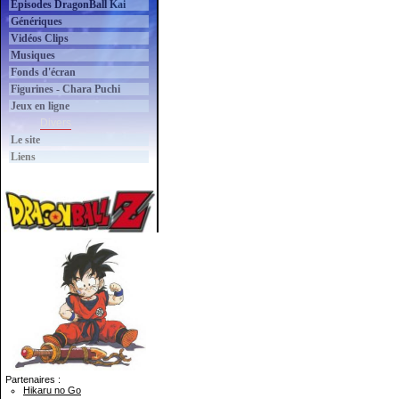
Épisodes DragonBall Kai
Génériques
Vidéos Clips
Musiques
Fonds d'écran
Figurines - Chara Puchi
Jeux en ligne
Divers
Le site
Liens
Partenaires :
Hikaru no Go