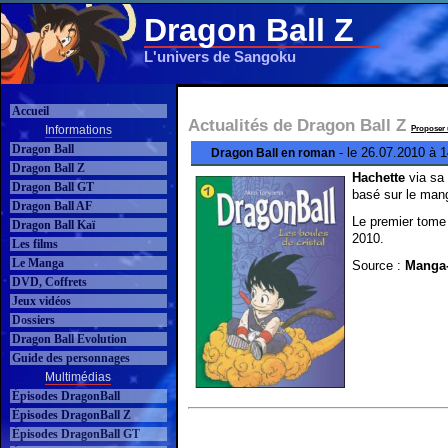
Dragon Ball Z
L'univers de Sangoku
Accueil
Actualités de Dragon Ball Z
Informations
Proposer 
Dragon Ball
- le 26.07.2010 à 
Dragon Ball en roman
Dragon Ball Z
Hachette
via sa 
Dragon Ball GT
basé sur le man
Dragon Ball AF
Le premier tome 
Dragon Ball Kaï
2010.
Les films
Le Manga
Source :
Manga
DVD, Coffrets
Jeux vidéos
Dossiers
Dragon Ball Evolution
Guide des personnages
Multimédias
Épisodes DragonBall
Épisodes DragonBall Z
Épisodes DragonBall GT