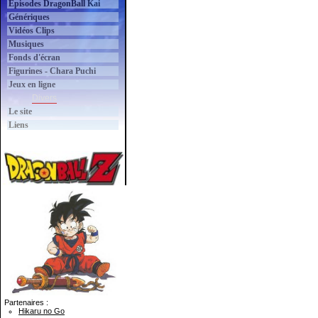
Épisodes DragonBall Kai
Génériques
Vidéos Clips
Musiques
Fonds d'écran
Figurines - Chara Puchi
Jeux en ligne
Divers
Le site
Liens
Partenaires :
Hikaru no Go