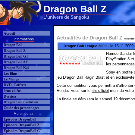
Dragon Ball Z
L'univers de Sangoku
Accueil
Actualités de Dragon Ball Z
Informations
Proposer 
Dragon Ball
- le 16.11.2009
Dragon Ball League 2009
Dragon Ball Z
Namco Bandai G
Dragon Ball GT
PlayStation 3 e
Dragon Ball AF
les personnages
Dragon Ball Kaï
Sony en profite 
Les films
jeu Dragon Ball Ragin Blast et en exclusivit
Le Manga
DVD, Coffrets
Cette compétition vous permettra d'affronter 
Rendez vous sur le
muni de votre 
Jeux vidéos
site officiel
Dossiers
La finale se déroulera le samedi 19 décembr
Dragon Ball Evolution
Guide des personnages
Multimédias
Épisodes DragonBall
Épisodes DragonBall Z
Épisodes DragonBall GT