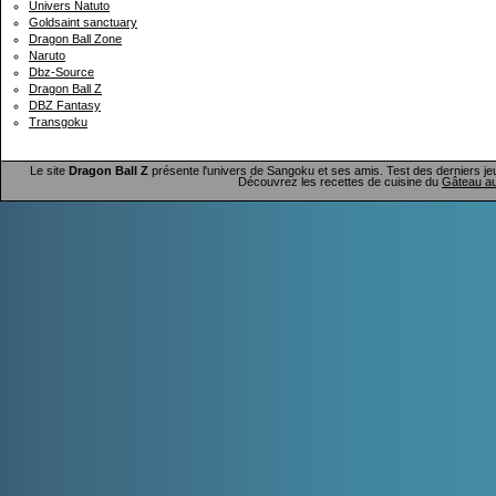
Univers Natuto
Goldsaint sanctuary
Dragon Ball Zone
Naruto
Dbz-Source
Dragon Ball Z
DBZ Fantasy
Transgoku
Le site
Dragon Ball Z
présente l'univers de Sangoku et ses amis. Test des derniers je
Découvrez les recettes de cuisine du
Gâteau au