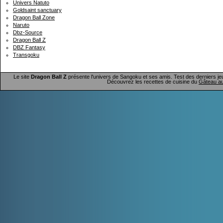
Univers Natuto
Goldsaint sanctuary
Dragon Ball Zone
Naruto
Dbz-Source
Dragon Ball Z
DBZ Fantasy
Transgoku
Le site
Dragon Ball Z
présente l'univers de Sangoku et ses amis. Test des derniers je
Découvrez les recettes de cuisine du
Gâteau au