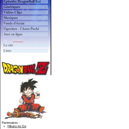
Épisodes DragonBall Kai
Génériques
Vidéos Clips
Musiques
Fonds d'écran
Figurines - Chara Puchi
Jeux en ligne
Divers
Le site
Liens
Partenaires :
Hikaru no Go