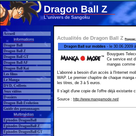
Dragon Ball Z
L'univers de Sangoku
Accueil
Actualités de Dragon Ball Z
Informations
Proposer 
Dragon Ball
- le 30.06.2009 
Dragon Ball sur mobiles
Dragon Ball Z
Bouygues Teleco
Dragon Ball GT
Ce service est d
Dragon Ball AF
mangas comme Dr
Dragon Ball Kaï
L'abonné a besoin d'un accès à l'Internet mo
Les films
WAP. Le premier chapitre de chaque manga est 
Le Manga
les titres, de 3 à 5 euros.
DVD, Coffrets
Il s'agit d'une copie de l'offre déjà existant
Jeux vidéos
Dossiers
Source :
http://www.mangamode.net/
Dragon Ball Evolution
Guide des personnages
Multimédias
Épisodes DragonBall
Épisodes DragonBall Z
Épisodes DragonBall GT