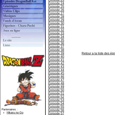
Épisode 23
Épisodes DragonBall Kai
Épisode 24
Génériques
Épisode 25
Épisode 26
Vidéos Clips
Épisode 27
Musiques
Épisode 28
Épisode 29
Fonds d'écran
Épisode 30
Figurines - Chara Puchi
Épisode 31
Épisode 32
Jeux en ligne
Épisode 33
Divers
Épisode 34
Épisode 35
Le site
Épisode 36
Liens
Épisode 37
Épisode 38
Épisode 39
Retour a la liste des é
Épisode 40
Épisode 41
Épisode 42
Épisode 43
Épisode 44
Épisode 45
Épisode 46
Épisode 47
Épisode 48
Épisode 49
Épisode 50
Épisode 51
Épisode 52
Épisode 53
Épisode 54
Épisode 55
Partenaires :
Épisode 56
Hikaru no Go
Épisode 57