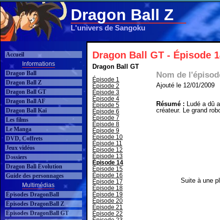
Dragon Ball Z
L'univers de Sangoku
Dragon Ball GT - Épisode 1
Accueil
Informations
Dragon Ball GT
Dragon Ball
Nom de l'épisod
Épisode 1
Dragon Ball Z
Ajouté le 12/01/2009
Épisode 2
Dragon Ball GT
Épisode 3
Épisode 4
Dragon Ball AF
Résumé :
Ludé a dû a
Épisode 5
créateur. Le grand rob
Dragon Ball Kaï
Épisode 6
Épisode 7
Les films
Épisode 8
Le Manga
Épisode 9
Épisode 10
DVD, Coffrets
Épisode 11
Jeux vidéos
Épisode 12
Épisode 13
Dossiers
Épisode 14
Dragon Ball Evolution
Épisode 15
Épisode 16
Guide des personnages
Suite à une pl
Épisode 17
Multimédias
Épisode 18
Épisodes DragonBall
Épisode 19
Épisode 20
Épisodes DragonBall Z
Épisode 21
Épisodes DragonBall GT
Épisode 22