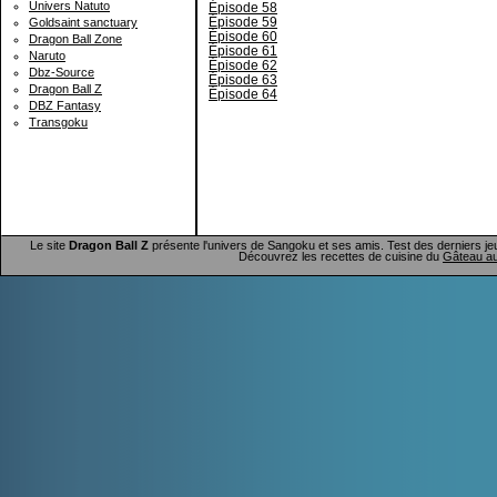
Univers Natuto
Épisode 58
Épisode 59
Goldsaint sanctuary
Épisode 60
Dragon Ball Zone
Épisode 61
Naruto
Épisode 62
Dbz-Source
Épisode 63
Dragon Ball Z
Épisode 64
DBZ Fantasy
Transgoku
Le site
Dragon Ball Z
présente l'univers de Sangoku et ses amis. Test des derniers je
Découvrez les recettes de cuisine du
Gâteau au