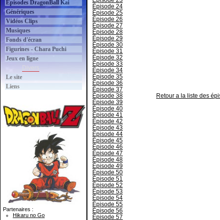
Épisode 23
Épisodes DragonBall Kai
Épisode 24
Génériques
Épisode 25
Épisode 26
Vidéos Clips
Épisode 27
Musiques
Épisode 28
Épisode 29
Fonds d'écran
Épisode 30
Figurines - Chara Puchi
Épisode 31
Épisode 32
Jeux en ligne
Épisode 33
Divers
Épisode 34
Épisode 35
Le site
Épisode 36
Liens
Épisode 37
Épisode 38
Retour a la liste des é
Épisode 39
Épisode 40
Épisode 41
Épisode 42
Épisode 43
Épisode 44
Épisode 45
Épisode 46
Épisode 47
Épisode 48
Épisode 49
Épisode 50
Épisode 51
Épisode 52
Épisode 53
Épisode 54
Épisode 55
Partenaires :
Épisode 56
Hikaru no Go
Épisode 57