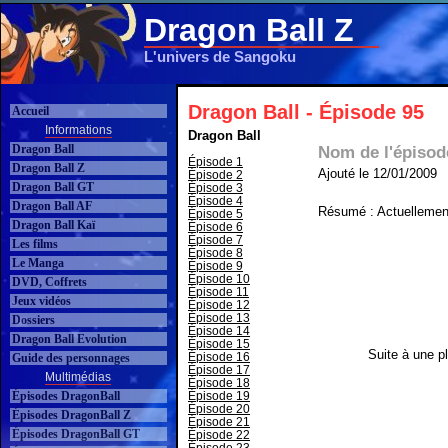
Dragon Ball Z
L'univers de Sangoku
Dragon Ball - Épisode 95
Accueil
Informations
Dragon Ball
Dragon Ball
Nom de l'épisod
Épisode 1
Dragon Ball Z
Ajouté le 12/01/2009
Épisode 2
Dragon Ball GT
Épisode 3
Épisode 4
Dragon Ball AF
Résumé : Actuellement
Épisode 5
Dragon Ball Kaï
Épisode 6
Épisode 7
Les films
Épisode 8
Le Manga
Épisode 9
Épisode 10
DVD, Coffrets
Épisode 11
Jeux vidéos
Épisode 12
Épisode 13
Dossiers
Épisode 14
Dragon Ball Evolution
Épisode 15
Suite à une pl
Épisode 16
Guide des personnages
Épisode 17
Multimédias
Épisode 18
Épisodes DragonBall
Épisode 19
Épisode 20
Épisodes DragonBall Z
Épisode 21
Épisodes DragonBall GT
Épisode 22