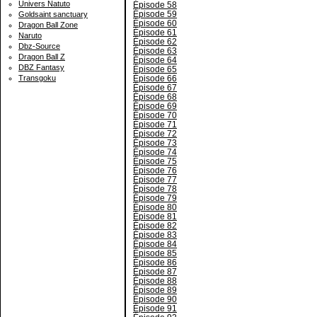
Univers Natuto
Épisode 58
Épisode 59
Goldsaint sanctuary
Épisode 60
Dragon Ball Zone
Épisode 61
Naruto
Épisode 62
Dbz-Source
Épisode 63
Dragon Ball Z
Épisode 64
DBZ Fantasy
Épisode 65
Épisode 66
Transgoku
Épisode 67
Épisode 68
Épisode 69
Épisode 70
Épisode 71
Épisode 72
Épisode 73
Épisode 74
Épisode 75
Épisode 76
Épisode 77
Épisode 78
Épisode 79
Épisode 80
Épisode 81
Épisode 82
Épisode 83
Épisode 84
Épisode 85
Épisode 86
Épisode 87
Épisode 88
Épisode 89
Épisode 90
Épisode 91