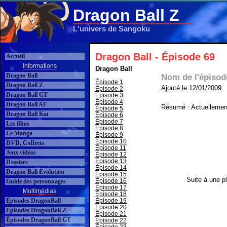
Dragon Ball Z
L'univers de Sangoku
Dragon Ball - Épisode 69
Accueil
Informations
Dragon Ball
Dragon Ball
Nom de l'épisod
Épisode 1
Dragon Ball Z
Ajouté le 12/01/2009
Épisode 2
Dragon Ball GT
Épisode 3
Épisode 4
Dragon Ball AF
Résumé : Actuellement
Épisode 5
Dragon Ball Kaï
Épisode 6
Épisode 7
Les films
Épisode 8
Le Manga
Épisode 9
Épisode 10
DVD, Coffrets
Épisode 11
Jeux vidéos
Épisode 12
Épisode 13
Dossiers
Épisode 14
Dragon Ball Evolution
Épisode 15
Suite à une pl
Épisode 16
Guide des personnages
Épisode 17
Multimédias
Épisode 18
Épisodes DragonBall
Épisode 19
Épisode 20
Épisodes DragonBall Z
Épisode 21
Épisodes DragonBall GT
Épisode 22