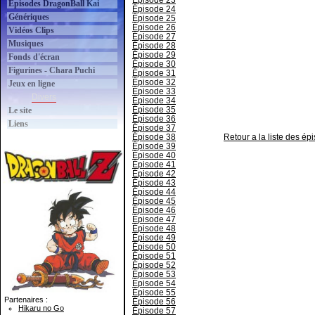
Épisode 23
Épisodes DragonBall Kai
Épisode 24
Génériques
Épisode 25
Épisode 26
Vidéos Clips
Épisode 27
Musiques
Épisode 28
Épisode 29
Fonds d'écran
Épisode 30
Figurines - Chara Puchi
Épisode 31
Épisode 32
Jeux en ligne
Épisode 33
Divers
Épisode 34
Épisode 35
Le site
Épisode 36
Liens
Épisode 37
Épisode 38
Retour a la liste des é
Épisode 39
Épisode 40
Épisode 41
Épisode 42
Épisode 43
Épisode 44
Épisode 45
Épisode 46
Épisode 47
Épisode 48
Épisode 49
Épisode 50
Épisode 51
Épisode 52
Épisode 53
Épisode 54
Épisode 55
Partenaires :
Épisode 56
Hikaru no Go
Épisode 57