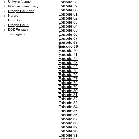
Univers Natuto
Épisode 58
Épisode 59
Goldsaint sanctuary
Épisode 60
Dragon Ball Zone
Épisode 61
Naruto
Épisode 62
Dbz-Source
Épisode 63
Dragon Ball Z
Épisode 64
DBZ Fantasy
Épisode 65
Épisode 66
Transgoku
Épisode 67
Épisode 68
Épisode 69
Épisode 70
Épisode 71
Épisode 72
Épisode 73
Épisode 74
Épisode 75
Épisode 76
Épisode 77
Épisode 78
Épisode 79
Épisode 80
Épisode 81
Épisode 82
Épisode 83
Épisode 84
Épisode 85
Épisode 86
Épisode 87
Épisode 88
Épisode 89
Épisode 90
Épisode 91