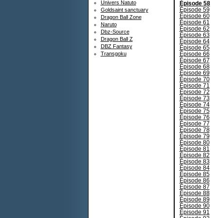
Univers Natuto
Épisode 58
Épisode 59
Goldsaint sanctuary
Épisode 60
Dragon Ball Zone
Épisode 61
Naruto
Épisode 62
Dbz-Source
Épisode 63
Dragon Ball Z
Épisode 64
DBZ Fantasy
Épisode 65
Épisode 66
Transgoku
Épisode 67
Épisode 68
Épisode 69
Épisode 70
Épisode 71
Épisode 72
Épisode 73
Épisode 74
Épisode 75
Épisode 76
Épisode 77
Épisode 78
Épisode 79
Épisode 80
Épisode 81
Épisode 82
Épisode 83
Épisode 84
Épisode 85
Épisode 86
Épisode 87
Épisode 88
Épisode 89
Épisode 90
Épisode 91