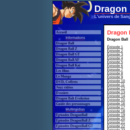
Dragon 
L'univers de San
Dragon B
Accueil
Informations
Dragon Ball
Dragon Ball
Épisode 1
Dragon Ball Z
Épisode 2
Dragon Ball GT
Épisode 3
Épisode 4
Dragon Ball AF
Épisode 5
Dragon Ball Kaï
Épisode 6
Épisode 7
Les films
Épisode 8
Le Manga
Épisode 9
Épisode 10
DVD, Coffrets
Épisode 11
Jeux vidéos
Épisode 12
Épisode 13
Dossiers
Épisode 14
Dragon Ball Evolution
Épisode 15
Épisode 16
Guide des personnages
Épisode 17
Multimédias
Épisode 18
Épisodes DragonBall
Épisode 19
Épisode 20
Épisodes DragonBall Z
Épisode 21
Épisodes DragonBall GT
Épisode 22