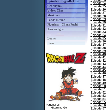
Épisode 23
Épisodes DragonBall Kai
Épisode 24
Génériques
Épisode 25
Épisode 26
Vidéos Clips
Épisode 27
Musiques
Épisode 28
Épisode 29
Fonds d'écran
Épisode 30
Figurines - Chara Puchi
Épisode 31
Épisode 32
Jeux en ligne
Épisode 33
Divers
Épisode 34
Épisode 35
Le site
Épisode 36
Liens
Épisode 37
Épisode 38
Épisode 39
Épisode 40
Épisode 41
Épisode 42
Épisode 43
Épisode 44
Épisode 45
Épisode 46
Épisode 47
Épisode 48
Épisode 49
Épisode 50
Épisode 51
Épisode 52
Épisode 53
Épisode 54
Épisode 55
Partenaires :
Épisode 56
Hikaru no Go
Épisode 57