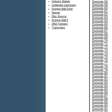
Univers Natuto
Épisode 58
Épisode 59
Goldsaint sanctuary
Épisode 60
Dragon Ball Zone
Épisode 61
Naruto
Épisode 62
Dbz-Source
Épisode 63
Dragon Ball Z
Épisode 64
DBZ Fantasy
Épisode 65
Épisode 66
Transgoku
Épisode 67
Épisode 68
Épisode 69
Épisode 70
Épisode 71
Épisode 72
Épisode 73
Épisode 74
Épisode 75
Épisode 76
Épisode 77
Épisode 78
Épisode 79
Épisode 80
Épisode 81
Épisode 82
Épisode 83
Épisode 84
Épisode 85
Épisode 86
Épisode 87
Épisode 88
Épisode 89
Épisode 90
Épisode 91