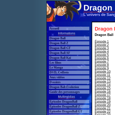
Dragon 
L'univers de San
Dragon B
Accueil
Informations
Dragon Ball
Dragon Ball
Épisode 1
Dragon Ball Z
Épisode 2
Dragon Ball GT
Épisode 3
Épisode 4
Dragon Ball AF
Épisode 5
Dragon Ball Kaï
Épisode 6
Épisode 7
Les films
Épisode 8
Le Manga
Épisode 9
Épisode 10
DVD, Coffrets
Épisode 11
Jeux vidéos
Épisode 12
Épisode 13
Dossiers
Épisode 14
Dragon Ball Evolution
Épisode 15
Épisode 16
Guide des personnages
Épisode 17
Multimédias
Épisode 18
Épisodes DragonBall
Épisode 19
Épisode 20
Épisodes DragonBall Z
Épisode 21
Épisodes DragonBall GT
Épisode 22