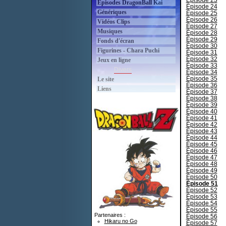
Épisode 23
Épisodes DragonBall Kai
Épisode 24
Génériques
Épisode 25
Épisode 26
Vidéos Clips
Épisode 27
Musiques
Épisode 28
Épisode 29
Fonds d'écran
Épisode 30
Figurines - Chara Puchi
Épisode 31
Épisode 32
Jeux en ligne
Épisode 33
Divers
Épisode 34
Épisode 35
Le site
Épisode 36
Liens
Épisode 37
Épisode 38
Épisode 39
Épisode 40
Épisode 41
Épisode 42
Épisode 43
Épisode 44
Épisode 45
Épisode 46
Épisode 47
Épisode 48
Épisode 49
Épisode 50
Épisode 51
Épisode 52
Épisode 53
Épisode 54
Épisode 55
Partenaires :
Épisode 56
Hikaru no Go
Épisode 57