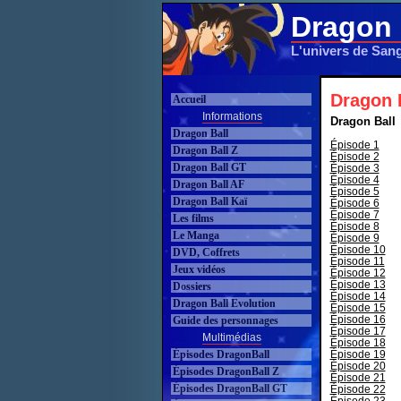
Dragon 
L'univers de San
Dragon B
Accueil
Informations
Dragon Ball
Dragon Ball
Épisode 1
Dragon Ball Z
Épisode 2
Dragon Ball GT
Épisode 3
Épisode 4
Dragon Ball AF
Épisode 5
Dragon Ball Kaï
Épisode 6
Épisode 7
Les films
Épisode 8
Le Manga
Épisode 9
Épisode 10
DVD, Coffrets
Épisode 11
Jeux vidéos
Épisode 12
Épisode 13
Dossiers
Épisode 14
Dragon Ball Evolution
Épisode 15
Épisode 16
Guide des personnages
Épisode 17
Multimédias
Épisode 18
Épisodes DragonBall
Épisode 19
Épisode 20
Épisodes DragonBall Z
Épisode 21
Épisodes DragonBall GT
Épisode 22