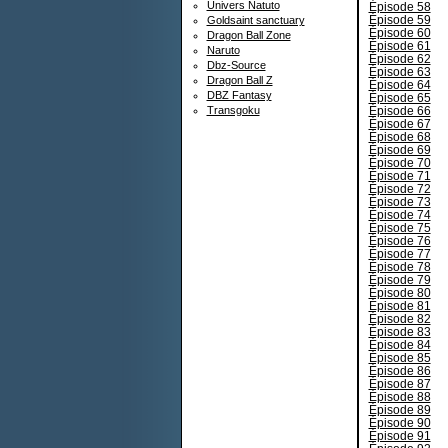
Univers Natuto
Épisode 58
Épisode 59
Goldsaint sanctuary
Épisode 60
Dragon Ball Zone
Épisode 61
Naruto
Épisode 62
Dbz-Source
Épisode 63
Dragon Ball Z
Épisode 64
DBZ Fantasy
Épisode 65
Épisode 66
Transgoku
Épisode 67
Épisode 68
Épisode 69
Épisode 70
Épisode 71
Épisode 72
Épisode 73
Épisode 74
Épisode 75
Épisode 76
Épisode 77
Épisode 78
Épisode 79
Épisode 80
Épisode 81
Épisode 82
Épisode 83
Épisode 84
Épisode 85
Épisode 86
Épisode 87
Épisode 88
Épisode 89
Épisode 90
Épisode 91