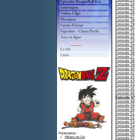
Épisode 23
Épisodes DragonBall Kai
Épisode 24
Génériques
Épisode 25
Épisode 26
Vidéos Clips
Épisode 27
Musiques
Épisode 28
Épisode 29
Fonds d'écran
Épisode 30
Figurines - Chara Puchi
Épisode 31
Épisode 32
Jeux en ligne
Épisode 33
Divers
Épisode 34
Épisode 35
Le site
Épisode 36
Liens
Épisode 37
Épisode 38
Épisode 39
Épisode 40
Épisode 41
Épisode 42
Épisode 43
Épisode 44
Épisode 45
Épisode 46
Épisode 47
Épisode 48
Épisode 49
Épisode 50
Épisode 51
Épisode 52
Épisode 53
Épisode 54
Épisode 55
Partenaires :
Épisode 56
Hikaru no Go
Épisode 57