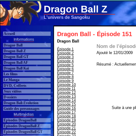
Dragon Ball Z
L'univers de Sangoku
Dragon Ball - Épisode 151
Accueil
Informations
Dragon Ball
Dragon Ball
Nom de l'épisod
Épisode 1
Dragon Ball Z
Ajouté le 12/01/2009
Épisode 2
Dragon Ball GT
Épisode 3
Épisode 4
Dragon Ball AF
Résumé : Actuellement
Épisode 5
Dragon Ball Kaï
Épisode 6
Épisode 7
Les films
Épisode 8
Le Manga
Épisode 9
Épisode 10
DVD, Coffrets
Épisode 11
Jeux vidéos
Épisode 12
Épisode 13
Dossiers
Épisode 14
Dragon Ball Evolution
Épisode 15
Suite à une pl
Épisode 16
Guide des personnages
Épisode 17
Multimédias
Épisode 18
Épisodes DragonBall
Épisode 19
Épisode 20
Épisodes DragonBall Z
Épisode 21
Épisodes DragonBall GT
Épisode 22