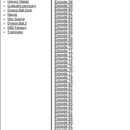
Univers Natuto
Épisode 58
Épisode 59
Goldsaint sanctuary
Épisode 60
Dragon Ball Zone
Épisode 61
Naruto
Épisode 62
Dbz-Source
Épisode 63
Dragon Ball Z
Épisode 64
DBZ Fantasy
Épisode 65
Épisode 66
Transgoku
Épisode 67
Épisode 68
Épisode 69
Épisode 70
Épisode 71
Épisode 72
Épisode 73
Épisode 74
Épisode 75
Épisode 76
Épisode 77
Épisode 78
Épisode 79
Épisode 80
Épisode 81
Épisode 82
Épisode 83
Épisode 84
Épisode 85
Épisode 86
Épisode 87
Épisode 88
Épisode 89
Épisode 90
Épisode 91