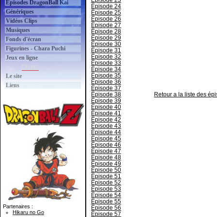
Épisode 23
Épisodes DragonBall Kai
Épisode 24
Génériques
Épisode 25
Épisode 26
Vidéos Clips
Épisode 27
Musiques
Épisode 28
Épisode 29
Fonds d'écran
Épisode 30
Figurines - Chara Puchi
Épisode 31
Épisode 32
Jeux en ligne
Épisode 33
Divers
Épisode 34
Épisode 35
Le site
Épisode 36
Liens
Épisode 37
Épisode 38
Retour a la liste des é
Épisode 39
Épisode 40
Épisode 41
Épisode 42
Épisode 43
Épisode 44
Épisode 45
Épisode 46
Épisode 47
Épisode 48
Épisode 49
Épisode 50
Épisode 51
Épisode 52
Épisode 53
Épisode 54
Épisode 55
Partenaires :
Épisode 56
Hikaru no Go
Épisode 57