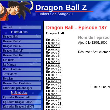
Dragon Ball Z
L'univers de Sangoku
Dragon Ball - Épisode 137
Accueil
Informations
Dragon Ball
Dragon Ball
Nom de l'épisod
Épisode 1
Dragon Ball Z
Ajouté le 12/01/2009
Épisode 2
Dragon Ball GT
Épisode 3
Épisode 4
Dragon Ball AF
Résumé : Actuellement
Épisode 5
Dragon Ball Kaï
Épisode 6
Épisode 7
Les films
Épisode 8
Le Manga
Épisode 9
Épisode 10
DVD, Coffrets
Épisode 11
Jeux vidéos
Épisode 12
Épisode 13
Dossiers
Épisode 14
Dragon Ball Evolution
Épisode 15
Suite à une pl
Épisode 16
Guide des personnages
Épisode 17
Multimédias
Épisode 18
Épisodes DragonBall
Épisode 19
Épisode 20
Épisodes DragonBall Z
Épisode 21
Épisodes DragonBall GT
Épisode 22