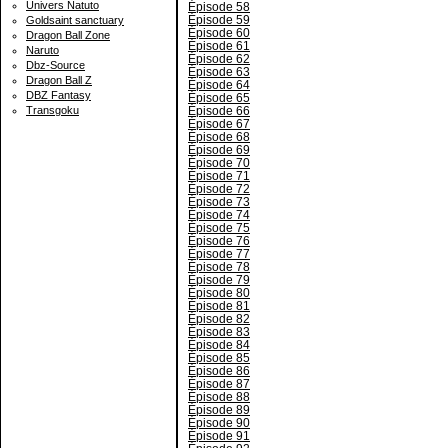
Univers Natuto
Épisode 58
Épisode 59
Goldsaint sanctuary
Épisode 60
Dragon Ball Zone
Épisode 61
Naruto
Épisode 62
Dbz-Source
Épisode 63
Dragon Ball Z
Épisode 64
DBZ Fantasy
Épisode 65
Épisode 66
Transgoku
Épisode 67
Épisode 68
Épisode 69
Épisode 70
Épisode 71
Épisode 72
Épisode 73
Épisode 74
Épisode 75
Épisode 76
Épisode 77
Épisode 78
Épisode 79
Épisode 80
Épisode 81
Épisode 82
Épisode 83
Épisode 84
Épisode 85
Épisode 86
Épisode 87
Épisode 88
Épisode 89
Épisode 90
Épisode 91