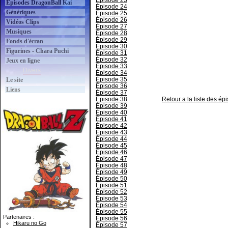
Épisode 23
Épisodes DragonBall Kai
Épisode 24
Génériques
Épisode 25
Épisode 26
Vidéos Clips
Épisode 27
Musiques
Épisode 28
Épisode 29
Fonds d'écran
Épisode 30
Figurines - Chara Puchi
Épisode 31
Épisode 32
Jeux en ligne
Épisode 33
Divers
Épisode 34
Épisode 35
Le site
Épisode 36
Liens
Épisode 37
Épisode 38
Retour a la liste des é
Épisode 39
Épisode 40
Épisode 41
Épisode 42
Épisode 43
Épisode 44
Épisode 45
Épisode 46
Épisode 47
Épisode 48
Épisode 49
Épisode 50
Épisode 51
Épisode 52
Épisode 53
Épisode 54
Épisode 55
Partenaires :
Épisode 56
Hikaru no Go
Épisode 57