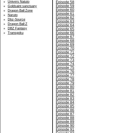
Univers Natuto
Épisode 58
Épisode 59
Goldsaint sanctuary
Épisode 60
Dragon Ball Zone
Épisode 61
Naruto
Épisode 62
Dbz-Source
Épisode 63
Dragon Ball Z
Épisode 64
DBZ Fantasy
Épisode 65
Épisode 66
Transgoku
Épisode 67
Épisode 68
Épisode 69
Épisode 70
Épisode 71
Épisode 72
Épisode 73
Épisode 74
Épisode 75
Épisode 76
Épisode 77
Épisode 78
Épisode 79
Épisode 80
Épisode 81
Épisode 82
Épisode 83
Épisode 84
Épisode 85
Épisode 86
Épisode 87
Épisode 88
Épisode 89
Épisode 90
Épisode 91