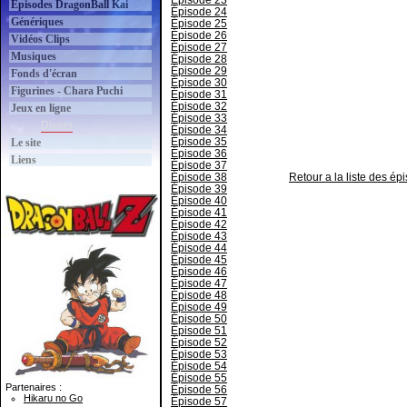
Épisode 23
Épisodes DragonBall Kai
Épisode 24
Génériques
Épisode 25
Épisode 26
Vidéos Clips
Épisode 27
Musiques
Épisode 28
Épisode 29
Fonds d'écran
Épisode 30
Figurines - Chara Puchi
Épisode 31
Épisode 32
Jeux en ligne
Épisode 33
Divers
Épisode 34
Épisode 35
Le site
Épisode 36
Liens
Épisode 37
Épisode 38
Retour a la liste des é
Épisode 39
Épisode 40
Épisode 41
Épisode 42
Épisode 43
Épisode 44
Épisode 45
Épisode 46
Épisode 47
Épisode 48
Épisode 49
Épisode 50
Épisode 51
Épisode 52
Épisode 53
Épisode 54
Épisode 55
Partenaires :
Épisode 56
Hikaru no Go
Épisode 57