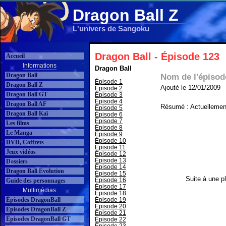
Dragon Ball Z
L'univers de Sangoku
Dragon Ball - Épisode 123
Accueil
Informations
Dragon Ball
Dragon Ball
Nom de l'épisod
Épisode 1
Dragon Ball Z
Ajouté le 12/01/2009
Épisode 2
Dragon Ball GT
Épisode 3
Épisode 4
Dragon Ball AF
Résumé : Actuellement
Épisode 5
Dragon Ball Kaï
Épisode 6
Épisode 7
Les films
Épisode 8
Le Manga
Épisode 9
Épisode 10
DVD, Coffrets
Épisode 11
Jeux vidéos
Épisode 12
Épisode 13
Dossiers
Épisode 14
Dragon Ball Evolution
Épisode 15
Suite à une pl
Épisode 16
Guide des personnages
Épisode 17
Multimédias
Épisode 18
Épisodes DragonBall
Épisode 19
Épisode 20
Épisodes DragonBall Z
Épisode 21
Épisodes DragonBall GT
Épisode 22