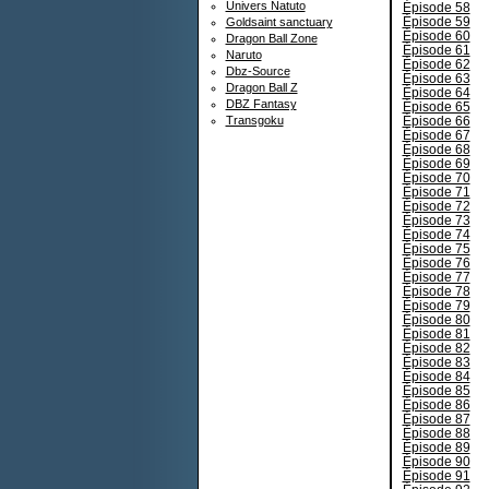
Univers Natuto
Épisode 58
Épisode 59
Goldsaint sanctuary
Épisode 60
Dragon Ball Zone
Épisode 61
Naruto
Épisode 62
Dbz-Source
Épisode 63
Dragon Ball Z
Épisode 64
DBZ Fantasy
Épisode 65
Épisode 66
Transgoku
Épisode 67
Épisode 68
Épisode 69
Épisode 70
Épisode 71
Épisode 72
Épisode 73
Épisode 74
Épisode 75
Épisode 76
Épisode 77
Épisode 78
Épisode 79
Épisode 80
Épisode 81
Épisode 82
Épisode 83
Épisode 84
Épisode 85
Épisode 86
Épisode 87
Épisode 88
Épisode 89
Épisode 90
Épisode 91