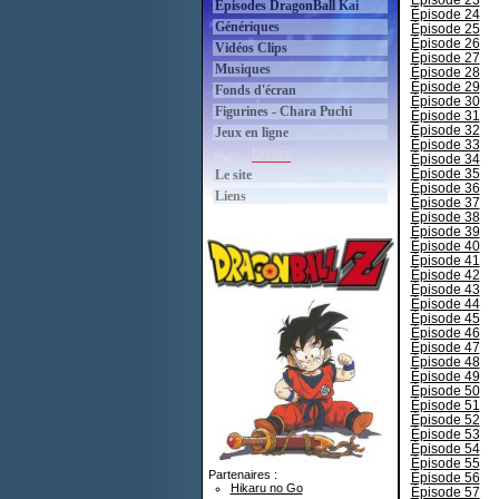
Épisode 23
Épisodes DragonBall Kai
Épisode 24
Génériques
Épisode 25
Épisode 26
Vidéos Clips
Épisode 27
Musiques
Épisode 28
Épisode 29
Fonds d'écran
Épisode 30
Figurines - Chara Puchi
Épisode 31
Épisode 32
Jeux en ligne
Épisode 33
Divers
Épisode 34
Épisode 35
Le site
Épisode 36
Liens
Épisode 37
Épisode 38
Épisode 39
Épisode 40
Épisode 41
Épisode 42
Épisode 43
Épisode 44
Épisode 45
Épisode 46
Épisode 47
Épisode 48
Épisode 49
Épisode 50
Épisode 51
Épisode 52
Épisode 53
Épisode 54
Épisode 55
Partenaires :
Épisode 56
Hikaru no Go
Épisode 57