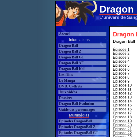
Dragon 
L'univers de San
Dragon B
Accueil
Informations
Dragon Ball
Dragon Ball
Épisode 1
Dragon Ball Z
Épisode 2
Dragon Ball GT
Épisode 3
Épisode 4
Dragon Ball AF
Épisode 5
Dragon Ball Kaï
Épisode 6
Épisode 7
Les films
Épisode 8
Le Manga
Épisode 9
Épisode 10
DVD, Coffrets
Épisode 11
Jeux vidéos
Épisode 12
Épisode 13
Dossiers
Épisode 14
Dragon Ball Evolution
Épisode 15
Épisode 16
Guide des personnages
Épisode 17
Multimédias
Épisode 18
Épisodes DragonBall
Épisode 19
Épisode 20
Épisodes DragonBall Z
Épisode 21
Épisodes DragonBall GT
Épisode 22