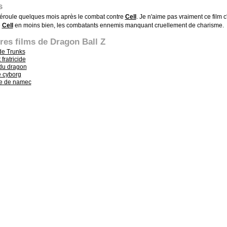
s
 déroule quelques mois après le combat contre
Cell
. Je n'aime pas vraiment ce film 
e
Cell
en moins bien, les combatants ennemis manquant cruellement de charisme.
tres films de Dragon Ball Z
 de Trunks
fratricide
 du dragon
e cyborg
e de namec