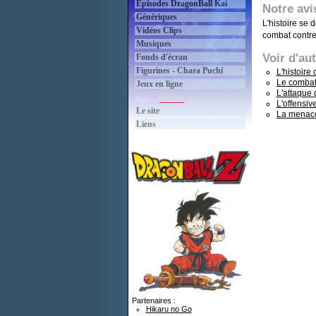
Épisodes DragonBall Kai
Notre avi
Génériques
L'histoire se
Vidéos Clips
combat contr
Musiques
Voir d'au
Fonds d'écran
Figurines - Chara Puchi
L'histoire
Le combat 
Jeux en ligne
L'attaque
Divers
L'offensiv
Le site
La menac
Liens
Partenaires :
Hikaru no Go