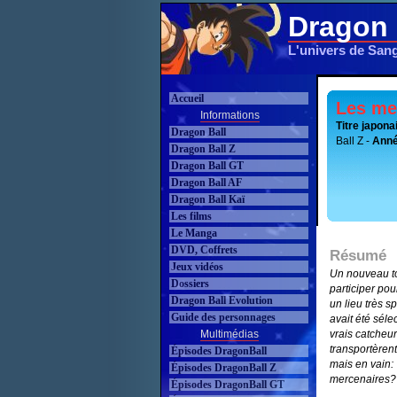
Dragon 
L'univers de San
Accueil
Les me
Informations
Titre japona
Dragon Ball
Ball Z -
Anné
Dragon Ball Z
Dragon Ball GT
Dragon Ball AF
Dragon Ball Kaï
Les films
Le Manga
DVD, Coffrets
Résumé
Jeux vidéos
Un nouveau to
Dossiers
participer pou
Dragon Ball Evolution
un lieu très s
Guide des personnages
avait été séle
Multimédias
vrais catcheur
transportèrent
Épisodes DragonBall
mais en vain:
Épisodes DragonBall Z
mercenaires?
Épisodes DragonBall GT