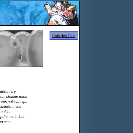
Liste des films
dèrent d'y
vèrent chacun dans
 très puissant qui
iminèrent les
qui les
prêta main forte
et ses