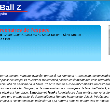
Ball Z
goku
rcenaires de l'espace
is
"Ginga Girigiri!! Butchi-giri no Sugoi Yatsu!!"
-
Série
Dragon
e :
1993
urnoi des arts martiaux avait été organisé par Hercules. Certains de nos amis déci
r passer le temps. Ils réussirent facilement à passer les éliminatoires et se retrou
pécial afin de participer à la finale. Chacun d'entre eux devait combattre un catcheur
ctionné à cet effet. Un groupe de mercenaires, accompagnés de leur chef Vojack, él
s et prirent leur place.
Sangohan
et
Trunks
furent placés dans un étrange véhicule 
 vers une grande salle. Ils durent affronter l'un des hommes de Vojack. Végéta leur 
 Vojack et ses hommes les maîtrisèrent. Qui pourrait donc se débarasser de Vojack 