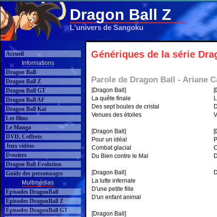
Dragon Ball Z
L'univers de Sangoku
Génériques de la série Dra
Accueil
Informations
Dragon Ball
Parole de Dragon Ball - Ariane Ca
Dragon Ball Z
[Dragon Ball]
[
Dragon Ball GT
La quête finale
L
Dragon Ball AF
Des sept boules de cristal
D
Dragon Ball Kaï
Venues des étoiles
V
Les films
Le Manga
[Dragon Ball]
[
DVD, Coffrets
Pour un idéal
P
Jeux vidéos
Combat glacial
C
Dossiers
Du Bien contre le Mal
D
Dragon Ball Evolution
[Dragon Ball]
D
Guide des personnages
La lutte infernale
Multimédias
D'une petite fille
Épisodes DragonBall
D'un enfant animal
Épisodes DragonBall Z
Épisodes DragonBall GT
[Dragon Ball]