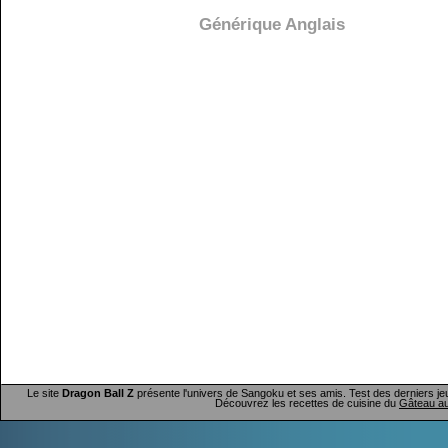
Générique Anglais
Le site
Dragon Ball Z
présente l'univers de Sangoku et ses amis. Test des derniers je
Découvrez les recettes de cuisine du
Gâteau au