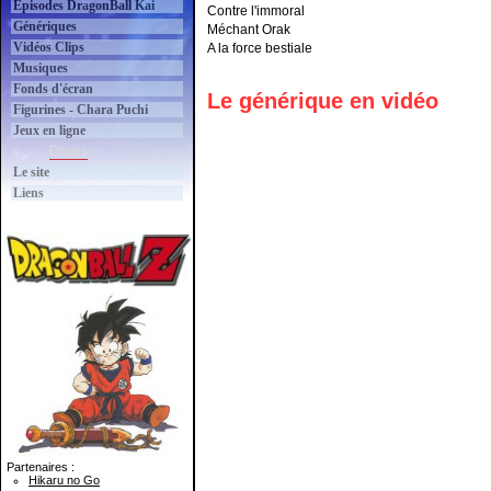
Épisodes DragonBall Kai
Contre l'immoral
Génériques
Méchant Orak
Vidéos Clips
A la force bestiale
Musiques
Fonds d'écran
Le générique en vidéo
Figurines - Chara Puchi
Jeux en ligne
Divers
Le site
Liens
Partenaires :
Hikaru no Go