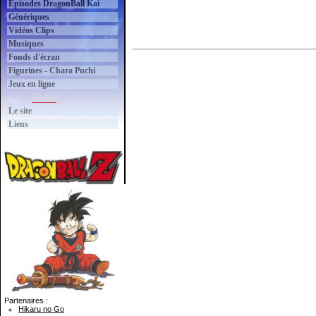
Épisodes DragonBall Kai
Génériques
Vidéos Clips
Musiques
Fonds d'écran
Figurines - Chara Puchi
Jeux en ligne
Divers
Le site
Liens
Partenaires :
Hikaru no Go