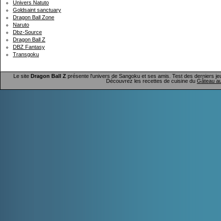
Univers Natuto
Goldsaint sanctuary
Dragon Ball Zone
Naruto
Dbz-Source
Dragon Ball Z
DBZ Fantasy
Transgoku
Le site
Dragon Ball Z
présente l'univers de Sangoku et ses amis. Test des derniers je
Découvrez les recettes de cuisine du
Gâteau au